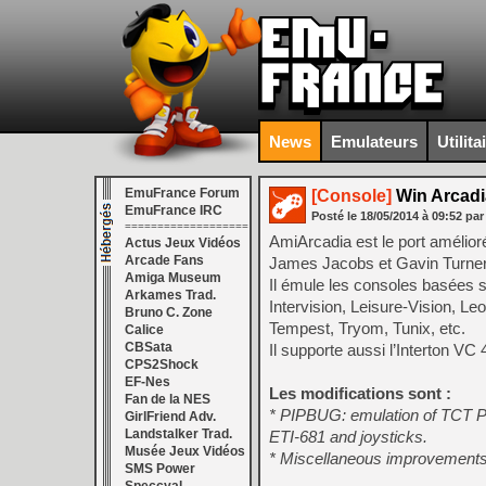
News
Emulateurs
Utilita
EmuFrance Forum
[Console]
Win Arcadia
EmuFrance IRC
Posté le
18/05/2014
à
09:52
par
===================
AmiArcadia est le port amélior
Actus Jeux Vidéos
Arcade Fans
James Jacobs et Gavin Turner, 
Amiga Museum
Il émule les consoles basées 
Arkames Trad.
Intervision, Leisure-Vision, L
Bruno C. Zone
Tempest, Tryom, Tunix, etc.
Calice
CBSata
Il supporte aussi l’Interton V
CPS2Shock
EF-Nes
Les modifications sont :
Fan de la NES
* PIPBUG: emulation of TCT 
GirlFriend Adv.
Landstalker Trad.
ETI-681 and joysticks.
Musée Jeux Vidéos
* Miscellaneous improvements
SMS Power