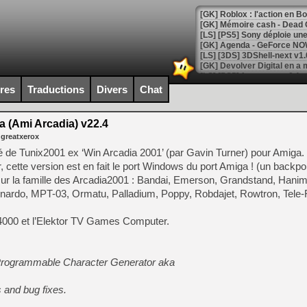
[GK] Roblox : l'action en B
[GK] Agenda - GeForce NOW
[GK] Devolver Digital en a 
[LS] [PS5] ps5-y2jb-autolo
ires
Traductions
Divers
Chat
[GK] Pourquoi Marvel Tokon 
[GK] Test : Restory : Chill
 (Ami Arcadia) v22.4
[GK] GTA 6 : Rockstar Games
 greatxerox
[GK] Hot Wheels Infinite Rus
[GK] Mémoire cash - Secret 
é de Tunix2001 ex ‘Win Arcadia 2001’ (par Gavin Turner) pour Amiga. 
[GK] Résultats Nintendo : 
cette version est en fait le port Windows du port Amiga ! (un backpor
sur la famille des Arcadia2001 : Bandai, Emerson, Grandstand, Hani
[GK] Déjà des dégraissage
eonardo, MPT-03, Ormatu, Palladium, Poppy, Robdajet, Rowtron, Tele-
[Mo5] Brickboy cherche à r
[GK] Minecraft et ses « Gra
C 4000 et l’Elektor TV Games Computer.
[GK] Beast of Reincarnation
[GK] Ubisoft : fin de parti
[GK] Mémoire cash - Metroid
Programmable Character Generator aka
[GK] Dan Houser (GTA) défe
[GK] Comment EA Sports FC
[GK] Crimson Moon : un Dark
 and bug fixes.
[GK] Isle of Reveries : le j
[GK] Moonlighter 2 : The En