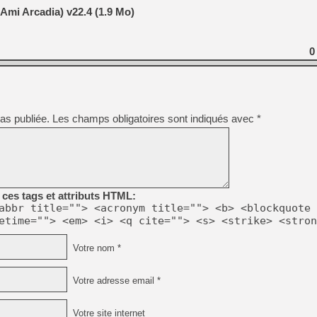
[GK] Capcom relance Monste
Ami Arcadia) v22.4 (1.9 Mo)
0
[Mo5] Deux inédits du Virtu
[GK] Le beat'em up The Walk
[GK] Endless Legend 2 : enf
as publiée.
Les champs obligatoires sont indiqués avec
*
[LS] [PS5] Le WebKit Userl
[GK] Oubliez Crazy Taxi, S
ces tags et attributs HTML:
[LS] [Switch] NSZ 5.0.0 es
abbr title=""> <acronym title=""> <b> <blockquote 
[GK] Bethesda fête les 30 
etime=""> <em> <i> <q cite=""> <s> <strike> <stron
Votre nom *
Votre adresse email *
Votre site internet