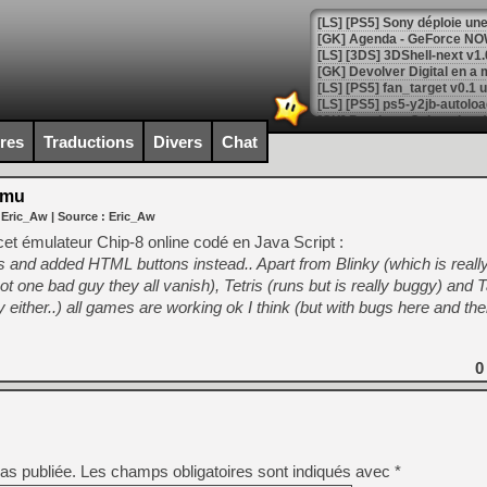
[GK] Agenda - GeForce NOW
[GK] Devolver Digital en a 
[LS] [PS5] ps5-y2jb-autolo
[GK] Pourquoi Marvel Tokon 
ires
Traductions
Divers
Chat
[GK] Test : Restory : Chill
[GK] GTA 6 : Rockstar Games
[GK] Hot Wheels Infinite Rus
Emu
[GK] Mémoire cash - Secret 
 Eric_Aw
| Source :
Eric_Aw
[GK] Résultats Nintendo : 
cet émulateur Chip-8 online codé en Java Script :
[GK] Déjà des dégraissage
ls and added HTML buttons instead.. Apart from Blinky (which is really
 one bad guy they all vanish), Tetris (runs but is really buggy) and 
[Mo5] Brickboy cherche à r
[GK] Minecraft et ses « Gra
rly either..) all games are working ok I think (but with bugs here and the
[GK] Beast of Reincarnation
[GK] Ubisoft : fin de parti
[GK] Mémoire cash - Metroid
0
[GK] Dan Houser (GTA) défe
[GK] Comment EA Sports FC
[GK] Crimson Moon : un Dark
[GK] Isle of Reveries : le j
[GK] Moonlighter 2 : The En
[GK] Capcom relance Monste
as publiée.
Les champs obligatoires sont indiqués avec
*