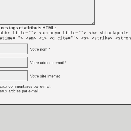
[Mo5] Deux inédits du Virtu
[GK] Le beat'em up The Walk
ces tags et attributs HTML:
[GK] Endless Legend 2 : enf
abbr title=""> <acronym title=""> <b> <blockquote 
etime=""> <em> <i> <q cite=""> <s> <strike> <stron
[LS] [PS5] Le WebKit Userl
Votre nom *
Votre adresse email *
[GK] Oubliez Crazy Taxi, S
[LS] [Switch] NSZ 5.0.0 es
Votre site internet
[GK] No More Room in Hell 2
eaux commentaires par e-mail.
aux articles par e-mail.