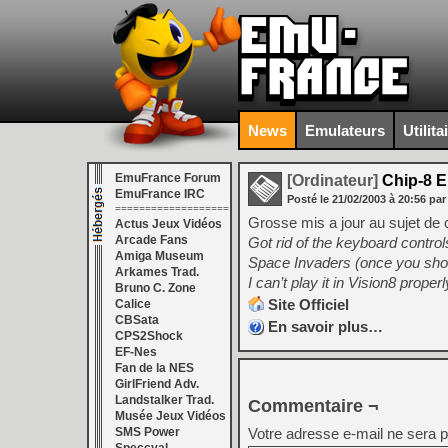
News
Emulateurs
Utilita
EmuFrance Forum
[Ordinateur]
Chip-8 
EmuFrance IRC
Posté le
21/02/2003
à
20:56
par
===================
Grosse mis a jour au sujet de 
Actus Jeux Vidéos
Arcade Fans
Got rid of the keyboard contro
Amiga Museum
Space Invaders (once you shoot
Arkames Trad.
I can’t play it in Vision8 prope
Bruno C. Zone
Site Officiel
Calice
CBSata
En savoir plus…
CPS2Shock
EF-Nes
Fan de la NES
GirlFriend Adv.
Landstalker Trad.
Commentaire ¬
Musée Jeux Vidéos
SMS Power
Votre adresse e-mail ne sera p