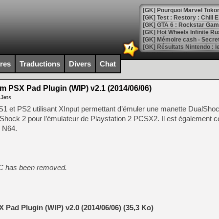
[GK] Pourquoi Marvel Tokon 
[GK] Test : Restory : Chill
[GK] GTA 6 : Rockstar Games
[GK] Hot Wheels Infinite Rus
[GK] Mémoire cash - Secret 
[GK] Résultats Nintendo : 
[GK] Déjà des dégraissage
ires
Traductions
Divers
Chat
[Mo5] Brickboy cherche à r
[GK] Minecraft et ses « Gra
 PSX Pad Plugin (WIP) v2.1 (2014/06/06)
 Jets
[GK] Beast of Reincarnation
[GK] Ubisoft : fin de parti
S1 et PS2 utilisant XInput permettant d’émuler une manette DualShoc
[GK] Mémoire cash - Metroid
lShock 2 pour l’émulateur de Playstation 2 PCSX2. Il est également c
[GK] Dan Houser (GTA) défe
s N64.
[GK] Comment EA Sports FC
[GK] Crimson Moon : un Dark
[GK] Isle of Reveries : le j
[GK] Moonlighter 2 : The En
[GK] Capcom relance Monste
lDC has been removed.
[Mo5] Deux inédits du Virtu
[GK] Le beat'em up The Walk
Pad Plugin (WIP) v2.0 (2014/06/06) (35,3 Ko)
[GK] Endless Legend 2 : enf