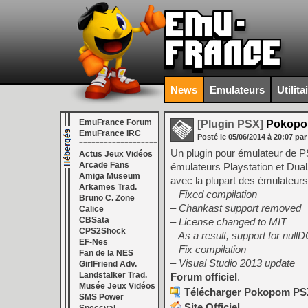
News
Emulateurs
Utilita
EmuFrance Forum
[Plugin PSX]
Pokopom
EmuFrance IRC
Posté le
05/06/2014
à
20:07
par
===================
Un plugin pour émulateur de P
Actus Jeux Vidéos
Arcade Fans
émulateurs Playstation et Dua
Amiga Museum
avec la plupart des émulateur
Arkames Trad.
– Fixed compilation
Bruno C. Zone
– Chankast support removed
Calice
CBSata
– License changed to MIT
CPS2Shock
– As a result, support for nul
EF-Nes
– Fix compilation
Fan de la NES
– Visual Studio 2013 update
GirlFriend Adv.
Landstalker Trad.
Forum officiel
.
Musée Jeux Vidéos
Télécharger Pokopom PSX 
SMS Power
Site Officiel