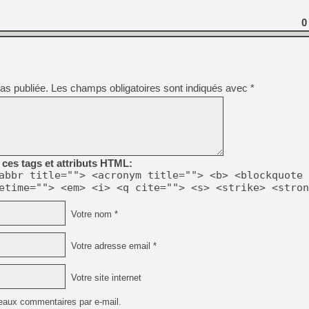
0
[LS] [PS5] Le WebKit Userl
[GK] Oubliez Crazy Taxi, S
as publiée.
Les champs obligatoires sont indiqués avec
*
[LS] [Switch] NSZ 5.0.0 es
[GK] No More Room in Hell 2
[GK] Un chatbot Atelier Ryz
[GK] Mémoire cash - Splatte
ces tags et attributs HTML:
[GK] Nvidia : le prix des 
abbr title=""> <acronym title=""> <b> <blockquote 
[GK] Suikoden Star Leap : 
etime=""> <em> <i> <q cite=""> <s> <strike> <stron
[Mo5] La mini borne d’arc
Votre nom *
Votre adresse email *
Votre site internet
eaux commentaires par e-mail.