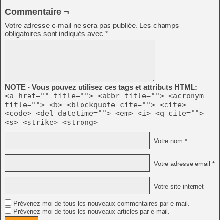
Commentaire ¬
Votre adresse e-mail ne sera pas publiée.
Les champs
obligatoires sont indiqués avec
*
NOTE - Vous pouvez utilisez ces tags et attributs HTML:
<a href="" title=""> <abbr title=""> <acronym
title=""> <b> <blockquote cite=""> <cite>
<code> <del datetime=""> <em> <i> <q cite="">
<s> <strike> <strong>
Votre nom *
Votre adresse email *
Votre site internet
Prévenez-moi de tous les nouveaux commentaires par e-mail.
Prévenez-moi de tous les nouveaux articles par e-mail.