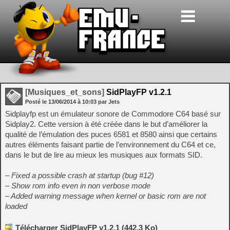
[Musiques_et_sons]
SidPlayFP v1.2.1
Posté le
13/06/2014
à
10:03
par Jets
Sidplayfp est un émulateur sonore de Commodore C64 basé sur
Sidplay2. Cette version à été créée dans le but d’améliorer la
qualité de l’émulation des puces 6581 et 8580 ainsi que certains
autres éléments faisant partie de l’environnement du C64 et ce,
dans le but de lire au mieux les musiques aux formats SID.
– Fixed a possible crash at startup (bug #12)
– Show rom info even in non verbose mode
– Added warning message when kernel or basic rom are not
loaded
Télécharger SidPlayFP v1.2.1 (442.3 Ko)