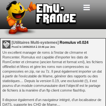
[Utilitaires Multi-systemes]
Romulus v0.024
Posté le
14/06/2014
à
10:46
par Jets
Un excellent manager de roms à l’instar de clrmame et
Romcenter. Romulus est capable d’importer les dats de
RomCenter et clrmame (ancien format et format xml), les fichiers
offlinelist et Mess et gère les roms non compressées ou
compressées en zip, rar ou 7z. Il peut également importer un dat
à partir de l’exécutable de Mame, générer des rapports ou des
statistiques… Depuis la version 0.19, une exclusivité (!), il est
pourvu d’un module communautaire dont l’objectif est le partage
de fichiers à la manière d’un ftp client comme flashfxp.
Il dispose également d’un navigateur intégré, d’un localisateur de
DATS, supporte les CHD de Mame…