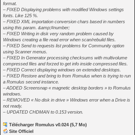
format.
– FIXED Displaying problems with modified Windows settings
fonts. Like 125 %.
– FIXED XML importation conversion chars based in numbers
using this param. &amp;#number;
– FIXED Writing in disk very random problem caused by
Windows creating a file read error when scan/rebuild files.
– FIXED Send to requests list problems for Community option
using Scanner menus.
– FIXED In Generator processing checksums with multivolume
compressed files and forzed to get info inside compressed files.
– FIXED Correct displaying windows on extended desktops.
– FIXED Restore and bring to from Romulus when is trying to run
a Romulus second instance.
– ADDED Screensnap « magnetic desktop borders » to Romulus
windows.
– REMOVED « No disk in drive » Windows error when a Drive is
not ready.
– UPDATED CHDMAN to 0.153 version.
Télécharger Romulus v0.024 (5,7 Mo)
Site Officiel