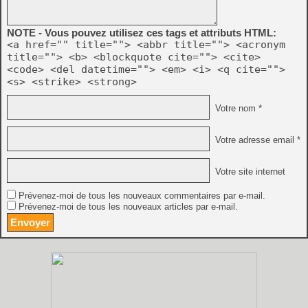
NOTE - Vous pouvez utilisez ces tags et attributs HTML:
<a href="" title=""> <abbr title=""> <acronym
title=""> <b> <blockquote cite=""> <cite>
<code> <del datetime=""> <em> <i> <q cite="">
<s> <strike> <strong>
Votre nom *
Votre adresse email *
Votre site internet
Prévenez-moi de tous les nouveaux commentaires par e-mail.
Prévenez-moi de tous les nouveaux articles par e-mail.