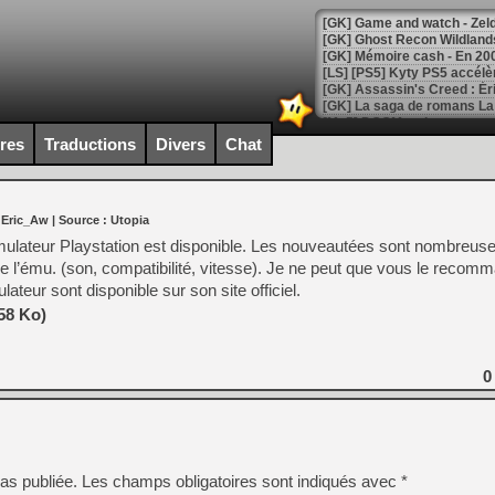
[Mo5] DOOM arrive en cart
[GK] Bethesda fête les 30 
ires
Traductions
Divers
Chat
[GK] Roblox : l'action en B
[GK] Agenda - GeForce NOW
 Eric_Aw
| Source :
Utopia
[GK] Devolver Digital en a 
mulateur Playstation est disponible. Les nouveautées sont nombreuse
e l’ému. (son, compatibilité, vitesse). Je ne peut que vous le reco
[LS] [PS5] ps5-y2jb-autolo
ateur sont disponible sur son site officiel.
[GK] Pourquoi Marvel Tokon 
58 Ko)
[GK] Test : Restory : Chill
[GK] GTA 6 : Rockstar Games
[GK] Hot Wheels Infinite Rus
[GK] Mémoire cash - Secret 
0
[GK] Résultats Nintendo : 
[GK] Déjà des dégraissage
[Mo5] Brickboy cherche à r
[GK] Minecraft et ses « Gra
as publiée.
Les champs obligatoires sont indiqués avec
*