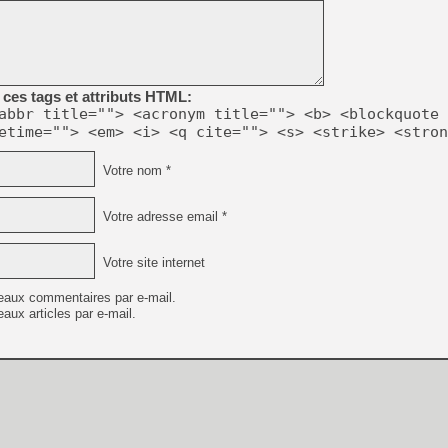
[GK] Beast of Reincarnation
[GK] Ubisoft : fin de parti
[GK] Mémoire cash - Metroid
[GK] Dan Houser (GTA) défe
[GK] Comment EA Sports FC
[GK] Crimson Moon : un Dark
ces tags et attributs HTML:
[GK] Isle of Reveries : le j
abbr title=""> <acronym title=""> <b> <blockquote 
[GK] Moonlighter 2 : The En
[GK] Capcom relance Monste
etime=""> <em> <i> <q cite=""> <s> <strike> <stron
Votre nom *
[Mo5] Deux inédits du Virtu
Votre adresse email *
[GK] Le beat'em up The Walk
[GK] Endless Legend 2 : enf
Votre site internet
eaux commentaires par e-mail.
[LS] [PS5] Premiers signes 
aux articles par e-mail.