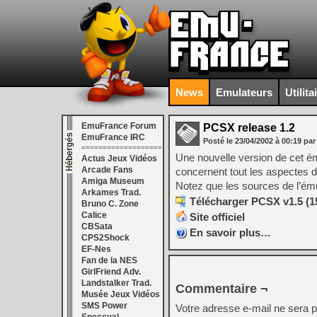
News
Emulateurs
Utilita
EmuFrance Forum
PCSX release 1.2
EmuFrance IRC
Posté le
23/04/2002
à
00:19
par
===================
Une nouvelle version de cet é
Actus Jeux Vidéos
Arcade Fans
concernent tout les aspectes d
Amiga Museum
Notez que les sources de l’émul
Arkames Trad.
Télécharger PCSX v1.5 (1
Bruno C. Zone
Calice
Site officiel
CBSata
En savoir plus…
CPS2Shock
EF-Nes
Fan de la NES
GirlFriend Adv.
Landstalker Trad.
Commentaire ¬
Musée Jeux Vidéos
SMS Power
Votre adresse e-mail ne sera p