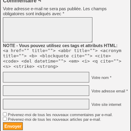
Commentaire ¬
Votre adresse e-mail ne sera pas publiée.
Les champs
obligatoires sont indiqués avec
*
NOTE - Vous pouvez utilisez ces tags et attributs HTML:
<a href="" title=""> <abbr title=""> <acronym
title=""> <b> <blockquote cite=""> <cite>
<code> <del datetime=""> <em> <i> <q cite="">
<s> <strike> <strong>
Votre nom *
Votre adresse email *
Votre site internet
Prévenez-moi de tous les nouveaux commentaires par e-mail.
Prévenez-moi de tous les nouveaux articles par e-mail.