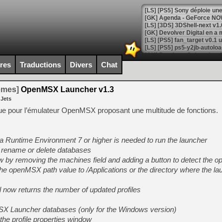
[GK] Agenda - GeForce NOW
[GK] Devolver Digital en a 
[LS] [PS5] ps5-y2jb-autolo
[GK] Pourquoi Marvel Tokon 
ires
Traductions
Divers
Chat
[GK] Test : Restory : Chill
[GK] GTA 6 : Rockstar Games
[GK] Hot Wheels Infinite Rus
temes]
OpenMSX Launcher v1.3
[GK] Mémoire cash - Secret 
 Jets
[GK] Résultats Nintendo : 
hique pour l’émulateur OpenMSX proposant une multitude de fonctions.
[GK] Déjà des dégraissage
[Mo5] Brickboy cherche à r
[GK] Minecraft et ses « Gra
 Runtime Environment 7 or higher is needed to run the launcher
rename or delete databases
[GK] Beast of Reincarnation
ow by removing the machines field and adding a button to detect the
[GK] Ubisoft : fin de parti
[GK] Mémoire cash - Metroid
he openMSX path value to /Applications or the directory where the la
[GK] Dan Houser (GTA) défe
[GK] Comment EA Sports FC
l now returns the number of updated profiles
[GK] Crimson Moon : un Dark
[GK] Isle of Reveries : le j
[GK] Moonlighter 2 : The En
MSX Launcher databases (only for the Windows version)
[GK] Capcom relance Monste
he profile properties window