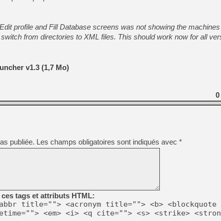
/Edit profile and Fill Database screens was not showing the machines f
[Mo5] Deux inédits du Virtu
[GK] Le beat'em up The Walk
witch from directories to XML files. This should work now for all ver
[GK] Endless Legend 2 : enf
ncher v1.3 (1,7 Mo)
[LS] [PS5] Le WebKit Userl
0
[GK] Oubliez Crazy Taxi, S
[LS] [Switch] NSZ 5.0.0 es
as publiée.
Les champs obligatoires sont indiqués avec
*
[GK] No More Room in Hell 2
ces tags et attributs HTML:
abbr title=""> <acronym title=""> <b> <blockquote 
etime=""> <em> <i> <q cite=""> <s> <strike> <stron