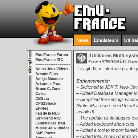
News
Emulateurs
Utilita
EmuFrance Forum
[Utilitaires Multi-sys
EmuFrance IRC
Posté le
07/07/2014
à
10:36
par
===================
Il s’agit d’une interface grap
Actus Jeux Vidéos
Arcade Fans
Amiga Museum
Enhancements:
Arkames Trad.
– Switched to JDK 7. Now Java
Bruno C. Zone
– Added Database Manager to 
Calice
CBSata
– Simplified the settings wind
CPS2Shock
(Note: Mac users need to set t
EF-Nes
installed)
Fan de la NES
– The update all databases too
GirlFriend Adv.
Landstalker Trad.
– Added keyboard short-cuts
Musée Jeux Vidéos
– Added a tool to import blue
SMS Power
– Added total known dumps to t