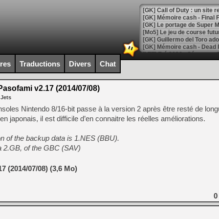
[GK] Le portage de Super M
[Mo5] Le jeu de course fut
[GK] Guillermo del Toro ado
[LTF] Eté 2026 - Séquence 
ires
Traductions
Divers
Chat
[GK] Mistfall Hunter : déjà 
[GK] Wo Long 2 évolue avec
[GK] Crossfire : un TPS à 100
asofami v2.17 (2014/07/08)
[LS] [PS5] Premiers signes 
 Jets
soles Nintendo 8/16-bit passe à la version 2 après être resté de lon
n japonais, il est difficile d’en connaitre les réelles améliorations.
on of the backup data is 1.NES (BBU).
[Mo5] DOOM arrive en cart
ta 2.GB, of the GBC (SAV)
[GK] Bethesda fête les 30 
[GK] Roblox : l'action en B
7 (2014/07/08) (3,6 Mo)
[GK] Agenda - GeForce NOW
[GK] Devolver Digital en a 
0
[LS] [PS5] ps5-y2jb-autolo