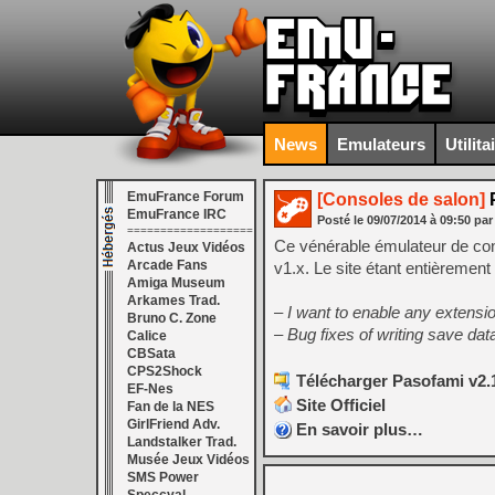
News
Emulateurs
Utilita
EmuFrance Forum
[Consoles de salon]
P
EmuFrance IRC
Posté le
09/07/2014
à
09:50
par
===================
Ce vénérable émulateur de con
Actus Jeux Vidéos
Arcade Fans
v1.x. Le site étant entièrement e
Amiga Museum
Arkames Trad.
– I want to enable any extensi
Bruno C. Zone
– Bug fixes of writing save da
Calice
CBSata
CPS2Shock
Télécharger Pasofami v2.1
EF-Nes
Site Officiel
Fan de la NES
GirlFriend Adv.
En savoir plus…
Landstalker Trad.
Musée Jeux Vidéos
SMS Power