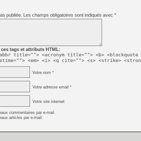
[GK] Pourquoi Marvel Tokon 
[GK] Test : Restory : Chill
[GK] GTA 6 : Rockstar Games
as publiée.
Les champs obligatoires sont indiqués avec
*
[GK] Hot Wheels Infinite Rus
[GK] Mémoire cash - Secret 
[GK] Résultats Nintendo : 
[GK] Déjà des dégraissage
[Mo5] Brickboy cherche à r
ces tags et attributs HTML:
[GK] Minecraft et ses « Gra
abbr title=""> <acronym title=""> <b> <blockquote 
[GK] Beast of Reincarnation
etime=""> <em> <i> <q cite=""> <s> <strike> <stron
[GK] Ubisoft : fin de parti
[GK] Mémoire cash - Metroid
Votre nom *
[GK] Dan Houser (GTA) défe
[GK] Comment EA Sports FC
[GK] Crimson Moon : un Dark
Votre adresse email *
[GK] Isle of Reveries : le j
[GK] Moonlighter 2 : The En
Votre site internet
eaux commentaires par e-mail.
aux articles par e-mail.