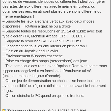
consoles de versions identiques ou différentes ! idéal pour gérer
des listes de jeux différentes avec le même émulateur, ou
optimiser ses jeux en utilisant plusieurs versions différente du
même émulateurs !
– Supporte les jeux à écrans verticaux avec deux modes
disponibles : Rotation à gauche ou à droite.
– Supporte toutes les résolutions en 15, 24 et 31khz avec tout
type d’écran (TV, Moniteur Arcade, CRT, HD, LCD)
– Supporte la résolution 640×288 en 59 et 60Hz !
– Lancement de tous les émulateurs en plein écran !
– Gestion du Joystick et du clavier
– Environnement Windows est caché
– Prise en charge des snaps (screenshots) des jeux.
– Tri automatique des roms avec l’option « Removes name roms
zipped unrecognized » en fonction de l’émulateur utilisé.
(uniquement pour les jeux d’arcade).
– Option jeu de démonstration au choix qui se lance tout seul
avec possibilité de régler le délai en seconde avant le lancement
du jeu.
– Option éteindre le PC quand on quitte le frontend.
Télécharger Hardcade v3.2.4.140714 (15,2 Mo)