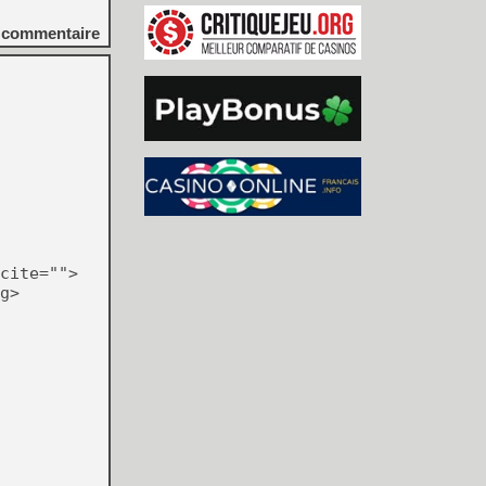
commentaire
cite="">
g>