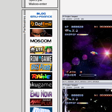
Speccyal
Wakoo-enter