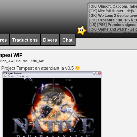
[GK] Mistfall Hunter : déjà 
[GK] Wo Long 2 évolue avec
[GK] Crossfire : un TPS à 100
[LS] [PS5] Premiers signes 
ires
Traductions
Divers
Chat
mpest WIP
[Mo5] DOOM arrive en cart
 Eric_Aw
| Source :
Eric_Aw
[GK] Bethesda fête les 30 
[GK] Roblox : l'action en B
 Project Tempest en attendant la v0.5
[GK] Agenda - GeForce NOW
[GK] Devolver Digital en a 
[LS] [PS5] ps5-y2jb-autolo
[GK] Pourquoi Marvel Tokon 
[GK] Test : Restory : Chill
[GK] GTA 6 : Rockstar Games
[GK] Hot Wheels Infinite Rus
[GK] Mémoire cash - Secret 
[GK] Résultats Nintendo : 