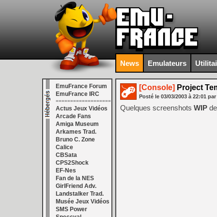
News
Emulateurs
Utilita
EmuFrance Forum
[Console]
Project Te
EmuFrance IRC
Posté le
03/03/2003
à
22:01
par
===================
Quelques screenshots
WIP
de
Actus Jeux Vidéos
Arcade Fans
Amiga Museum
Arkames Trad.
Bruno C. Zone
Calice
CBSata
CPS2Shock
EF-Nes
Fan de la NES
GirlFriend Adv.
Landstalker Trad.
Musée Jeux Vidéos
SMS Power