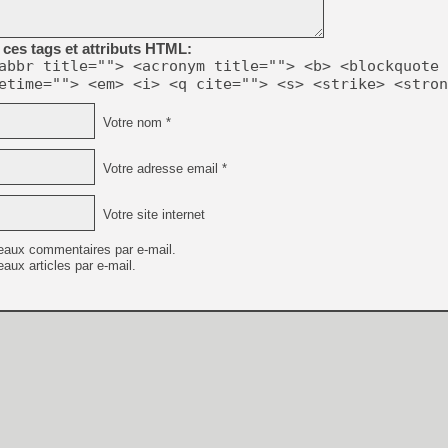
[Mo5] DOOM arrive en cart
ces tags et attributs HTML:
[GK] Bethesda fête les 30 
abbr title=""> <acronym title=""> <b> <blockquote 
[GK] Roblox : l'action en B
etime=""> <em> <i> <q cite=""> <s> <strike> <stron
[GK] Agenda - GeForce NOW
Votre nom *
[GK] Devolver Digital en a 
Votre adresse email *
[LS] [PS5] ps5-y2jb-autolo
[GK] Pourquoi Marvel Tokon 
Votre site internet
[GK] Test : Restory : Chill
[GK] GTA 6 : Rockstar Games
[GK] Hot Wheels Infinite Rus
eaux commentaires par e-mail.
[GK] Mémoire cash - Secret 
aux articles par e-mail.
[GK] Résultats Nintendo : 
[GK] Dans ce jeu de platefo