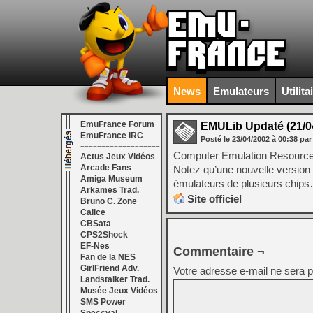
News
Emulateurs
Utilita
EmuFrance Forum
EMULib Updaté (21/0
EmuFrance IRC
Posté le
23/04/2002
à
00:38
par
===================
Computer Emulation Resources
Actus Jeux Vidéos
Arcade Fans
Notez qu’une nouvelle version d
Amiga Museum
émulateurs de plusieurs chip
Arkames Trad.
Site officiel
Bruno C. Zone
Calice
CBSata
CPS2Shock
EF-Nes
Commentaire ¬
Fan de la NES
GirlFriend Adv.
Votre adresse e-mail ne sera p
Landstalker Trad.
Musée Jeux Vidéos
SMS Power