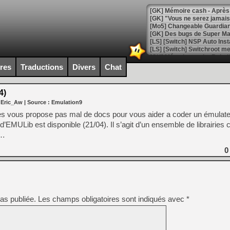
[GK] Mémoire cash - Après 
[GK] "Vous ne serez jamais
[Mo5] Changeable Guardian 
[GK] Des bugs de Super Mar
[LS] [Switch] NSP Auto Inst
ires
Traductions
Divers
Chat
[GK] La saga horrifique Am
4)
 Eric_Aw
| Source :
Emulation9
 vous propose pas mal de docs pour vous aider a coder un émulate
’EMULib est disponible (21/04). Il s’agit d’un ensemble de librairies
[GK] Le portage de Super M
s…
[Mo5] Le jeu de course fut
[GK] Guillermo del Toro ado
0
[LTF] Eté 2026 - Séquence 
[GK] Mistfall Hunter : déjà 
[GK] Wo Long 2 évolue avec
[GK] Crossfire : un TPS à 100
[LS] [PS5] Premiers signes 
as publiée.
Les champs obligatoires sont indiqués avec
*