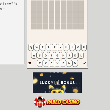
cite="">
g>