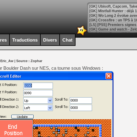
[GK] Mistfall Hunter : déjà 
[GK] Wo Long 2 évolue avec
[GK] Crossfire : un TPS à 100
[LS] [PS5] Premiers signes 
ires
Traductions
Divers
Chat
[Mo5] DOOM arrive en cart
 Eric_Aw
| Source :
Zophar
[GK] Bethesda fête les 30 
[GK] Roblox : l'action en B
our Boulder Dash sur NES, ca tourne sous Windows :
[GK] Agenda - GeForce NOW
[GK] Devolver Digital en a 
[LS] [PS5] ps5-y2jb-autolo
[GK] Pourquoi Marvel Tokon 
[GK] Test : Restory : Chill
[GK] GTA 6 : Rockstar Games
[GK] Hot Wheels Infinite Rus
[GK] Mémoire cash - Secret 
[GK] Résultats Nintendo : 