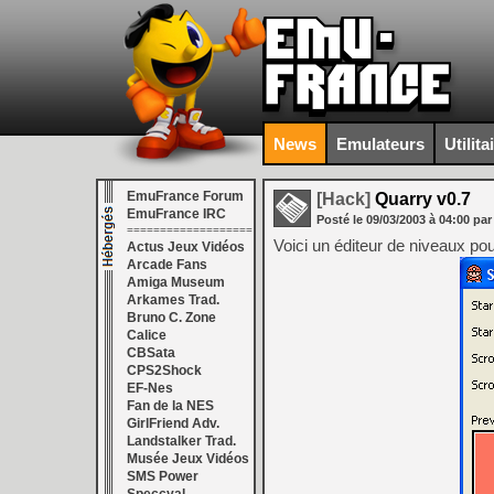
News
Emulateurs
Utilita
EmuFrance Forum
[Hack]
Quarry v0.7
EmuFrance IRC
Posté le
09/03/2003
à
04:00
par
===================
Voici un éditeur de niveaux p
Actus Jeux Vidéos
Arcade Fans
Amiga Museum
Arkames Trad.
Bruno C. Zone
Calice
CBSata
CPS2Shock
EF-Nes
Fan de la NES
GirlFriend Adv.
Landstalker Trad.
Musée Jeux Vidéos
SMS Power