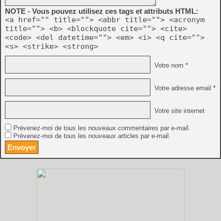
NOTE - Vous pouvez utilisez ces tags et attributs HTML:
<a href="" title=""> <abbr title=""> <acronym
title=""> <b> <blockquote cite=""> <cite>
<code> <del datetime=""> <em> <i> <q cite="">
<s> <strike> <strong>
Votre nom *
Votre adresse email *
Votre site internet
Prévenez-moi de tous les nouveaux commentaires par e-mail.
Prévenez-moi de tous les nouveaux articles par e-mail.