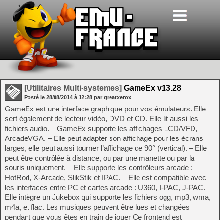
[Utilitaires Multi-systemes]
GameEx v13.28
Posté le
28/08/2014
à
12:28
par greatxerox
GameEx est une interface graphique pour vos émulateurs. Elle
sert également de lecteur vidéo, DVD et CD. Elle lit aussi les
fichiers audio. – GameEx supporte les affichages LCD/VFD,
ArcadeVGA. – Elle peut adapter son affichage pour les écrans
larges, elle peut aussi tourner l’affichage de 90° (vertical). – Elle
peut être contrôlée à distance, ou par une manette ou par la
souris uniquement. – Elle supporte les contrôleurs arcade :
HotRod, X-Arcade, SlikStik et IPAC. – Elle est compatible avec
les interfaces entre PC et cartes arcade : U360, I-PAC, J-PAC. –
Elle intègre un Jukebox qui supporte les fichiers ogg, mp3, wma,
m4a, et flac. Les musiques peuvent être lues et changées
pendant que vous êtes en train de jouer Ce frontend est