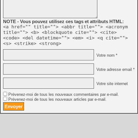
NOTE - Vous pouvez utilisez ces tags et attributs HTML:
<a href="" title=""> <abbr title=""> <acronym
title=""> <b> <blockquote cite=""> <cite>
<code> <del datetime=""> <em> <i> <q cite="">
<s> <strike> <strong>
Votre nom *
Votre adresse email *
Votre site internet
Prévenez-moi de tous les nouveaux commentaires par e-mail.
Prévenez-moi de tous les nouveaux articles par e-mail.