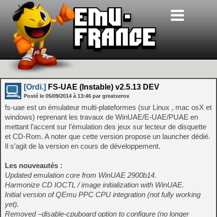
[Ordi.]
FS-UAE (Instable) v2.5.13 DEV
Posté le
05/09/2014
à
13:46
par greatxerox
fs-uae est un émulateur multi-plateformes (sur Linux , mac osX et
windows) reprenant les travaux de WinUAE/E-UAE/PUAE en
mettant l’accent sur l’émulation des jeux sur lecteur de disquette
et CD-Rom. A noter que cette version propose un launcher dédié.
Il s’agit de la version en cours de développement.
Les nouveautés :
Updated emulation core from WinUAE 2900b14.
Harmonize CD IOCTL / image initialization with WinUAE.
Initial version of QEmu PPC CPU integration (not fully working
yet).
Removed –disable-cpuboard option to configure (no longer