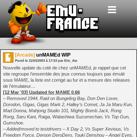
[Arcade]
unMAMEd WIP
Posté le
11/03/2003
à
17:53
par Eric_Aw
Nouvelle update du coté de chez unMAMEd, je rappel que cet
site regroupe l’ensemble des jeux connus toujours pas émulé
sous MAME, la liste est corrigé au fur et a mesure des releases
de l’émulateur…
[12 Mar ’03] Updated for MAME 0.66
– Removed 1944, Raid on Bungeling Bay, Don Den Lover,
Dorodon, Gigas, Gigas Mark 2, Halley’s Comet, Ja Ja Maru Kun,
Mad Donna, Mahjong Studio 101, Mighty Bomb Jack, Rong
Rong, Saru Kani, Raiga, Watashiwa Suzumechan, Vs Top Gun,
Gumshoe.
– Added/moved to testdrivers – X Day 2, Vs Super Xevious, Vs
Freedom Force, Deroon DeroDero, Touki Denshou – Angel Eyes,