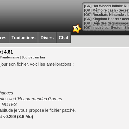
[GK] Hot Wheels Infinite Rus
[GK] Mémoire cash - Secret 
[GK] Résultats Nintendo : 
[GK] Déjà des dégraissage
[Mo5] Brickboy cherche à r
[GK] Minecraft et ses « Gra
ires
Traductions
Divers
Chat
[GK] Beast of Reincarnation
[GK] Ubisoft : fin de parti
t 4.61
[GK] Mémoire cash - Metroid
r Fandemame
| Source :
un fan
[GK] Dan Houser (GTA) défe
[GK] Comment EA Sports FC
our son fichier, voici les améliorations :
[GK] Crimson Moon : un Dark
[GK] Isle of Reveries : le j
[GK] Moonlighter 2 : The En
[GK] Capcom relance Monste
changes
) infos and ‘Recommended Games’
[Mo5] Deux inédits du Virtu
E NOTES
[GK] Le beat'em up The Walk
itude je vous propose le fichier patché.
[GK] Endless Legend 2 : enf
 v0.289 (3.8 Mo)