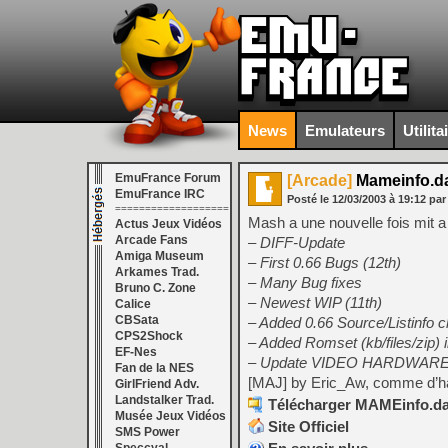
News
Emulateurs
Utilita
EmuFrance Forum
[Arcade]
Mameinfo.da
EmuFrance IRC
Posté le
12/03/2003
à
19:12
pa
===================
Mash a une nouvelle fois mit a j
Actus Jeux Vidéos
Arcade Fans
– DIFF-Update
Amiga Museum
– First 0.66 Bugs (12th)
Arkames Trad.
– Many Bug fixes
Bruno C. Zone
– Newest WIP (11th)
Calice
CBSata
– Added 0.66 Source/Listinfo 
CPS2Shock
– Added Romset (kb/files/zip
EF-Nes
– Update VIDEO HARDWAR
Fan de la NES
[MAJ] by Eric_Aw, comme d’hab
GirlFriend Adv.
Landstalker Trad.
Télécharger MAMEinfo.dat
Musée Jeux Vidéos
Site Officiel
SMS Power