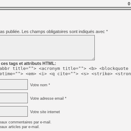
[LS] [PS5] Le WebKit Userl
0
[GK] Oubliez Crazy Taxi, S
[LS] [Switch] NSZ 5.0.0 es
as publiée.
Les champs obligatoires sont indiqués avec
*
[GK] No More Room in Hell 2
[GK] Un chatbot Atelier Ryz
[GK] Mémoire cash - Splatte
[GK] Nvidia : le prix des 
ces tags et attributs HTML:
[GK] Suikoden Star Leap : 
abbr title=""> <acronym title=""> <b> <blockquote 
[Mo5] La mini borne d’arc
etime=""> <em> <i> <q cite=""> <s> <strike> <stron
[GK] Atari renoue avec les 
[GK] Le studio de FIFA Worl
Votre nom *
[GK] La PlayStation 1 en L
[GK] GTA 6 : Rockstar Games
Votre adresse email *
Votre site internet
eaux commentaires par e-mail.
aux articles par e-mail.