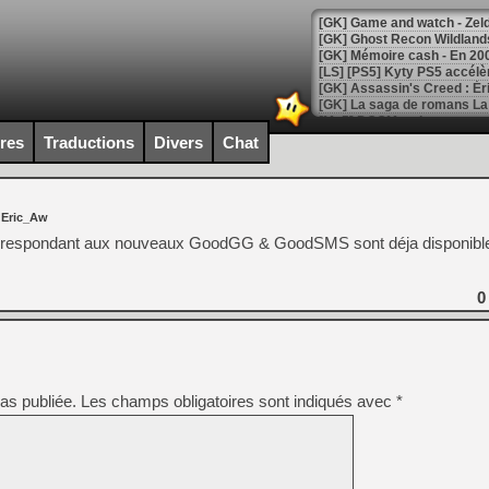
[Mo5] DOOM arrive en cart
[GK] Bethesda fête les 30 
ires
Traductions
Divers
Chat
[GK] Roblox : l'action en B
[GK] Agenda - GeForce NOW
 Eric_Aw
[GK] Devolver Digital en a 
orrespondant aux nouveaux GoodGG & GoodSMS sont déja disponible 
[LS] [PS5] ps5-y2jb-autolo
0
[GK] Pourquoi Marvel Tokon 
[GK] Test : Restory : Chill
[GK] GTA 6 : Rockstar Games
[GK] Hot Wheels Infinite Rus
[GK] Mémoire cash - Secret 
[GK] Résultats Nintendo : 
as publiée.
Les champs obligatoires sont indiqués avec
*
[GK] Déjà des dégraissage
[Mo5] Brickboy cherche à r
[GK] Minecraft et ses « Gra