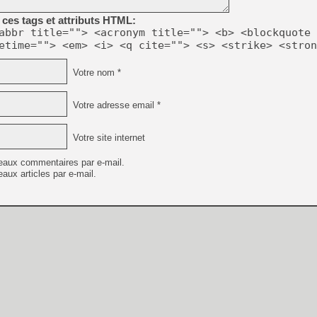
[GK] Beast of Reincarnation
[GK] Ubisoft : fin de parti
ces tags et attributs HTML:
[GK] Mémoire cash - Metroid
abbr title=""> <acronym title=""> <b> <blockquote 
[GK] Dan Houser (GTA) défe
etime=""> <em> <i> <q cite=""> <s> <strike> <stron
[GK] Comment EA Sports FC
[GK] Crimson Moon : un Dark
[GK] Isle of Reveries : le j
Votre nom *
[GK] Moonlighter 2 : The En
[GK] Capcom relance Monste
Votre adresse email *
Votre site internet
[Mo5] Deux inédits du Virtu
[GK] Le beat'em up The Walk
eaux commentaires par e-mail.
aux articles par e-mail.
[GK] Endless Legend 2 : enf
[LS] [PS5] Premiers signes 