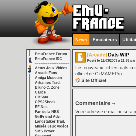
News
Emulateurs
Utilita
EmuFrance Forum
[Arcade]
Dats WIP
EmuFrance IRC
Posté le
12/03/2003
à
21:53
par
===================
Les nouveaux fichiers dats c
Actus Jeux Vidéos
Arcade Fans
officiel de ClrMAMEPro.
Amiga Museum
Site Officiel
Arkames Trad.
Bruno C. Zone
Calice
CBSata
CPS2Shock
Commentaire ¬
EF-Nes
Votre adresse e-mail ne sera p
Fan de la NES
GirlFriend Adv.
Landstalker Trad.
Musée Jeux Vidéos
SMS Power