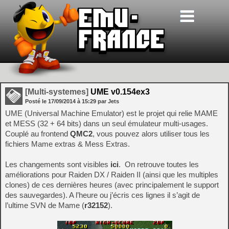
[Multi-systemes]
UME v0.154ex3
Posté le
17/09/2014
à
15:29
par Jets
UME (Universal Machine Emulator) est le projet qui relie MAME
et MESS (32 + 64 bits) dans un seul émulateur multi-usages.
Couplé au frontend
QMC2
, vous pouvez alors utiliser tous les
fichiers Mame extras & Mess Extras.
Les changements sont visibles
ici
. On retrouve toutes les
améliorations pour Raiden DX / Raiden II (ainsi que les multiples
clones) de ces dernières heures (avec principalement le support
des sauvegardes). A l’heure ou j’écris ces lignes il s’agit de
l’ultime SVN de Mame (
r32152
).