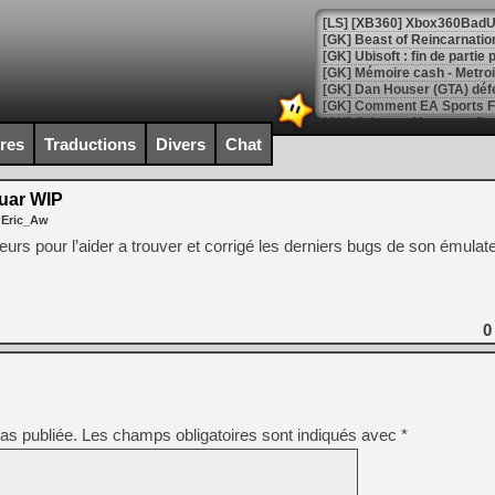
[GK] Beast of Reincarnation
[GK] Ubisoft : fin de parti
[GK] Mémoire cash - Metroid
[GK] Dan Houser (GTA) défe
[GK] Comment EA Sports FC
[GK] Crimson Moon : un Dark
[GK] Isle of Reveries : le j
ires
Traductions
Divers
Chat
[GK] Moonlighter 2 : The En
[GK] Capcom relance Monste
guar WIP
 Eric_Aw
urs pour l’aider a trouver et corrigé les derniers bugs de son émulate
[Mo5] Deux inédits du Virtu
[GK] Le beat'em up The Walk
[GK] Endless Legend 2 : enf
0
[LS] [PS5] Le WebKit Userl
as publiée.
Les champs obligatoires sont indiqués avec
*
[GK] Oubliez Crazy Taxi, S
[LS] [Switch] NSZ 5.0.0 es