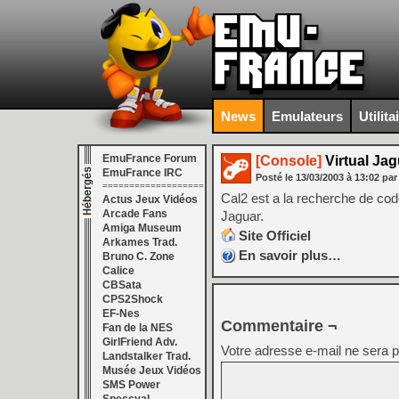
News
Emulateurs
Utilita
EmuFrance Forum
[Console]
Virtual Ja
EmuFrance IRC
Posté le
13/03/2003
à
13:02
par
===================
Cal2 est a la recherche de code
Actus Jeux Vidéos
Arcade Fans
Jaguar.
Amiga Museum
Site Officiel
Arkames Trad.
En savoir plus…
Bruno C. Zone
Calice
CBSata
CPS2Shock
EF-Nes
Commentaire ¬
Fan de la NES
GirlFriend Adv.
Votre adresse e-mail ne sera p
Landstalker Trad.
Musée Jeux Vidéos
SMS Power