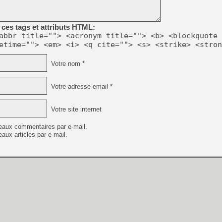
[GK] No More Room in Hell 2
[GK] Un chatbot Atelier Ryz
ces tags et attributs HTML:
[GK] Mémoire cash - Splatte
abbr title=""> <acronym title=""> <b> <blockquote 
[GK] Nvidia : le prix des 
etime=""> <em> <i> <q cite=""> <s> <strike> <stron
[GK] Suikoden Star Leap : 
[Mo5] La mini borne d’arc
Votre nom *
[GK] Atari renoue avec les 
[GK] Le studio de FIFA Worl
[GK] La PlayStation 1 en L
Votre adresse email *
[GK] Dawn of War 4 : les Né
[GK] CloverPit : l'héritier
Votre site internet
[GK] Stellar Blade : Blood R
eaux commentaires par e-mail.
[GK] Palworld Online est a
aux articles par e-mail.
[GK] Wuchang 2 : le souls-l
[GK] Minecraft et ses « Gra