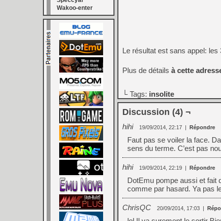
Speccyal
Wakoo-enter
Le résultat est sans appel: le
Plus de détails
à cette adress
└ Tags:
insolite
Discussion (4) ¬
hihi
19/09/2014, 22:17
|
Répondre
Faut pas se voiler la face. D
sens du terme. C’est pas no
hihi
19/09/2014, 22:19
|
Répondre
DotEmu pompe aussi et fait du
comme par hasard. Ya pas l
ChrisQC
20/09/2014, 17:03
|
Répo
lol Il va surement le sortir 