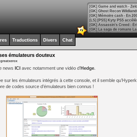
[Mo5] DOOM arrive en cart
[GK] Bethesda fête les 30 
ires
Traductions
Divers
Chat
[GK] Roblox : l'action en B
ses émulateurs douteux
[GK] Agenda - GeForce NOW
 greatxerox
[GK] Devolver Digital en a 
une news
ICI
avec notamment une vidéo d’
Hedge
.
[LS] [PS5] ps5-y2jb-autolo
ée sur les émulateurs intégrés à cette console, et il semble qu’Hyperki
[GK] Pourquoi Marvel Tokon 
bre de codes source d’émulateurs bien connus !
[GK] Test : Restory : Chill
[GK] GTA 6 : Rockstar Games
[GK] Hot Wheels Infinite Rus
[GK] Mémoire cash - Secret 
[GK] Résultats Nintendo : 
[GK] Déjà des dégraissage
[Mo5] Brickboy cherche à r
[GK] Minecraft et ses « Gra