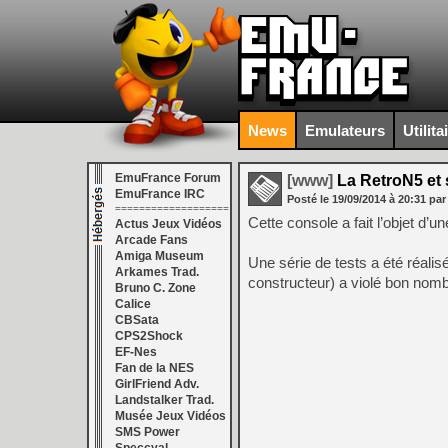
News
Emulateurs
Utilita
EmuFrance Forum
[www]
La RetroN5 et 
EmuFrance IRC
Posté le
19/09/2014
à
20:31
par
===================
Cette console a fait l’objet d’
Actus Jeux Vidéos
Arcade Fans
Amiga Museum
Une série de tests a été réalis
Arkames Trad.
constructeur) a violé bon nom
Bruno C. Zone
Calice
CBSata
CPS2Shock
EF-Nes
Fan de la NES
GirlFriend Adv.
Landstalker Trad.
Musée Jeux Vidéos
SMS Power