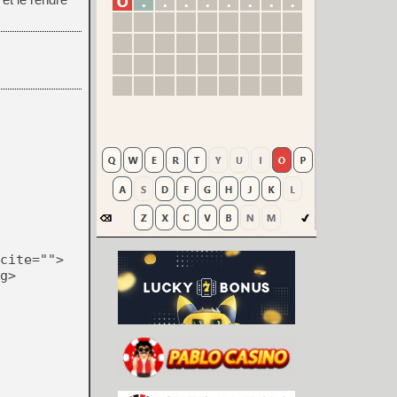
cite="">
g>