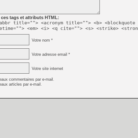
[GK] Déjà des dégraissage
[Mo5] Brickboy cherche à r
[GK] Minecraft et ses « Gra
ces tags et attributs HTML:
abbr title=""> <acronym title=""> <b> <blockquote 
[GK] Beast of Reincarnation
etime=""> <em> <i> <q cite=""> <s> <strike> <stron
[GK] Ubisoft : fin de parti
[GK] Mémoire cash - Metroid
[GK] Dan Houser (GTA) défe
Votre nom *
[GK] Comment EA Sports FC
[GK] Crimson Moon : un Dark
[GK] Isle of Reveries : le j
Votre adresse email *
[GK] Moonlighter 2 : The En
[GK] Capcom relance Monste
Votre site internet
eaux commentaires par e-mail.
aux articles par e-mail.
[Mo5] Deux inédits du Virtu
[GK] Le beat'em up The Walk
[LTF] Eté 2026 - Séquence 