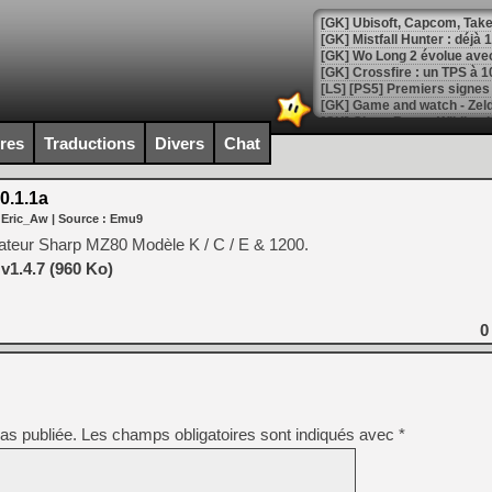
[GK] Mistfall Hunter : déjà 
[GK] Wo Long 2 évolue avec
[GK] Crossfire : un TPS à 100
[LS] [PS5] Premiers signes 
ires
Traductions
Divers
Chat
0.1.1a
[Mo5] DOOM arrive en cart
 Eric_Aw
| Source :
Emu9
[GK] Bethesda fête les 30 
[GK] Roblox : l'action en B
ateur Sharp MZ80 Modèle K / C / E & 1200.
v1.4.7 (960 Ko)
[GK] Agenda - GeForce NOW
[GK] Devolver Digital en a 
0
[LS] [PS5] ps5-y2jb-autolo
[GK] Pourquoi Marvel Tokon 
[GK] Test : Restory : Chill
[GK] GTA 6 : Rockstar Games
as publiée.
Les champs obligatoires sont indiqués avec
*
[GK] Hot Wheels Infinite Rus
[GK] Mémoire cash - Secret 
[GK] Résultats Nintendo : 