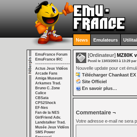
News
Emulateurs
Utilita
EmuFrance Forum
[Ordinateur]
MZ80K v
EmuFrance IRC
Posté le
13/03/2003
à
13:29
par
===================
Nouvelle update pour cet émul
Actus Jeux Vidéos
Arcade Fans
Télécharger Chankast EX 
Amiga Museum
Site Officiel
Arkames Trad.
En savoir plus…
Bruno C. Zone
Calice
CBSata
CPS2Shock
EF-Nes
Commentaire ¬
Fan de la NES
GirlFriend Adv.
Votre adresse e-mail ne sera p
Landstalker Trad.
Musée Jeux Vidéos
SMS Power