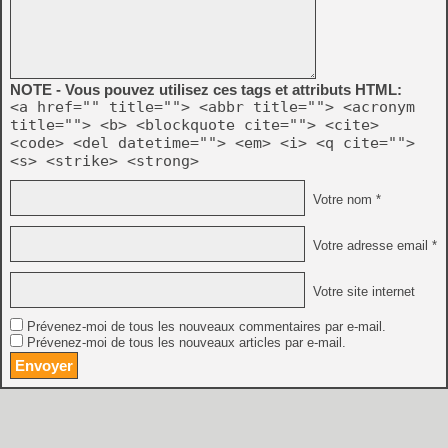
NOTE - Vous pouvez utilisez ces tags et attributs HTML:
<a href="" title=""> <abbr title=""> <acronym
title=""> <b> <blockquote cite=""> <cite>
<code> <del datetime=""> <em> <i> <q cite="">
<s> <strike> <strong>
Votre nom *
Votre adresse email *
Votre site internet
Prévenez-moi de tous les nouveaux commentaires par e-mail.
Prévenez-moi de tous les nouveaux articles par e-mail.