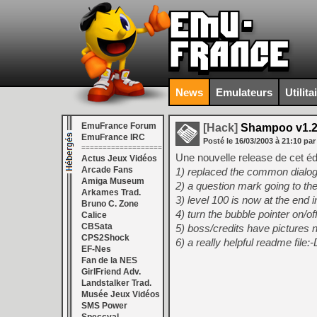
News
Emulateurs
Utilita
EmuFrance Forum
[Hack]
Shampoo v1.
EmuFrance IRC
Posté le
16/03/2003
à
21:10
par
===================
Une nouvelle release de cet éd
Actus Jeux Vidéos
Arcade Fans
1) replaced the common dialog
Amiga Museum
2) a question mark going to th
Arkames Trad.
3) level 100 is now at the end 
Bruno C. Zone
4) turn the bubble pointer on/off
Calice
CBSata
5) boss/credits have pictures 
CPS2Shock
6) a really helpful readme file:-
EF-Nes
Fan de la NES
GirlFriend Adv.
Landstalker Trad.
Musée Jeux Vidéos
SMS Power