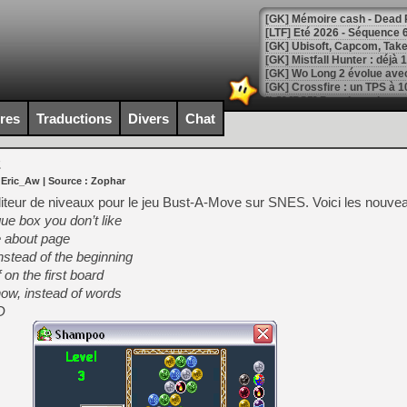
[LTF] Eté 2026 - Séquence 
[GK] Mistfall Hunter : déjà 
[GK] Wo Long 2 évolue avec
[GK] Crossfire : un TPS à 100
[LS] [PS5] Premiers signes 
ires
Traductions
Divers
Chat
2
 Eric_Aw
| Source :
Zophar
[Mo5] DOOM arrive en cart
iteur de niveaux pour le jeu Bust-A-Move sur SNES. Voici les nouvea
[GK] Bethesda fête les 30 
ue box you don’t like
[GK] Roblox : l'action en B
e about page
instead of the beginning
[GK] Agenda - GeForce NOW
 on the first board
now, instead of words
[GK] Devolver Digital en a 
D
[LS] [PS5] ps5-y2jb-autolo
[GK] Pourquoi Marvel Tokon 
[GK] Test : Restory : Chill
[GK] GTA 6 : Rockstar Games
[GK] Hot Wheels Infinite Rus
[GK] Mémoire cash - Secret 