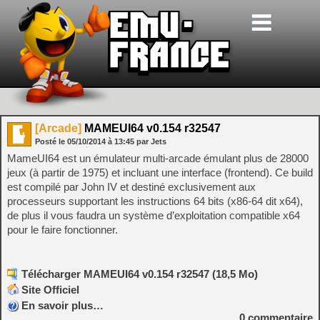
[Arcade]
MAMEUI64 v0.154 r32547
Posté le
05/10/2014
à
13:45
par Jets
MameUI64 est un émulateur multi-arcade émulant plus de 28000
jeux (à partir de 1975) et incluant une interface (frontend). Ce build
est compilé par John IV et destiné exclusivement aux
processeurs supportant les instructions 64 bits (x86-64 dit x64),
de plus il vous faudra un système d’exploitation compatible x64
pour le faire fonctionner.
Télécharger MAMEUI64 v0.154 r32547 (18,5 Mo)
Site Officiel
En savoir plus…
0
commentaire