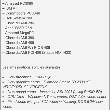
– Amstrad PC3086
– IBM AT
– Commodore PC30-III
– Dell System 200
– Clone du AMI 286
– Acer 386SX/25N
– Amstrad MegaPC
– Clone du AMI 386
– Clone du AMI 486
– Clone du AMI WinBIOS 486
– Clone du AMI PCI 486 (Shuttle HOT-433)
Les améliorations sont les suivantes:
New machines – IBM PCjr
New graphics cards – Diamond Stealth 3D 2000 (S3
ViRGE/325), S3 ViRGE/DX
New sound cards – Innovation SSI-2001 (using ReSID-FP)
CPU fixes – Windows NT now works, OS/2 2.0+ works better
Fixed issue with port 3DA when in blanking, DOS 6.2/V now
works