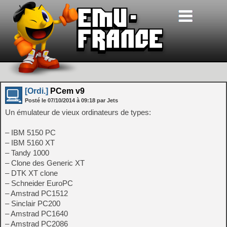
[Ordi.]
PCem v9
Posté le
07/10/2014
à
09:18
par Jets
Un émulateur de vieux ordinateurs de types:
– IBM 5150 PC
– IBM 5160 XT
– Tandy 1000
– Clone des Generic XT
– DTK XT clone
– Schneider EuroPC
– Amstrad PC1512
– Sinclair PC200
– Amstrad PC1640
– Amstrad PC2086