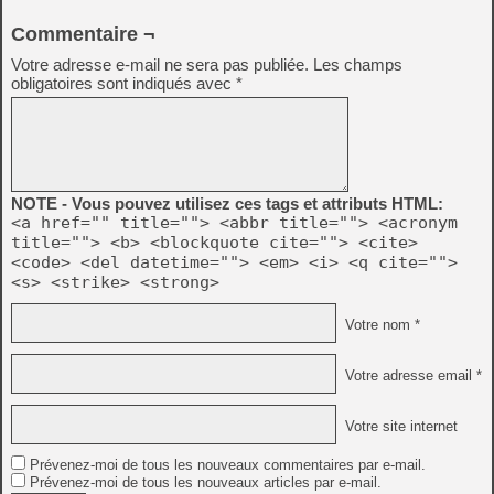
Commentaire ¬
Votre adresse e-mail ne sera pas publiée.
Les champs
obligatoires sont indiqués avec
*
NOTE - Vous pouvez utilisez ces tags et attributs HTML:
<a href="" title=""> <abbr title=""> <acronym
title=""> <b> <blockquote cite=""> <cite>
<code> <del datetime=""> <em> <i> <q cite="">
<s> <strike> <strong>
Votre nom *
Votre adresse email *
Votre site internet
Prévenez-moi de tous les nouveaux commentaires par e-mail.
Prévenez-moi de tous les nouveaux articles par e-mail.