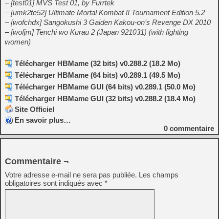
– [test01] MVS Test 01, by Furrtek
– [umk2te52] Ultimate Mortal Kombat II Tournament Edition 5.2
– [wofchdx] Sangokushi 3 Gaiden Kakou-on’s Revenge DX 2010
– [wofjm] Tenchi wo Kurau 2 (Japan 921031) (with fighting
women)
Télécharger HBMame (32 bits) v0.288.2 (18.2 Mo)
Télécharger HBMame (64 bits) v0.289.1 (49.5 Mo)
Télécharger HBMame GUI (64 bits) v0.289.1 (50.0 Mo)
Télécharger HBMame GUI (32 bits) v0.288.2 (18.4 Mo)
Site Officiel
En savoir plus…
0
commentaire
Commentaire ¬
Votre adresse e-mail ne sera pas publiée.
Les champs
obligatoires sont indiqués avec
*