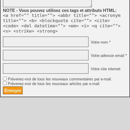
NOTE - Vous pouvez utilisez ces tags et attributs HTML:
<a href="" title=""> <abbr title=""> <acronym
title=""> <b> <blockquote cite=""> <cite>
<code> <del datetime=""> <em> <i> <q cite="">
<s> <strike> <strong>
Votre nom *
Votre adresse email *
Votre site internet
Prévenez-moi de tous les nouveaux commentaires par e-mail.
Prévenez-moi de tous les nouveaux articles par e-mail.