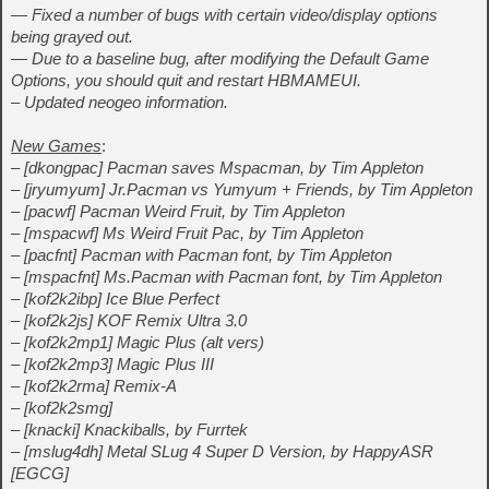
— Fixed a number of bugs with certain video/display options
being grayed out.
— Due to a baseline bug, after modifying the Default Game
Options, you should quit and restart HBMAMEUI.
– Updated neogeo information.
New Games
:
– [dkongpac] Pacman saves Mspacman, by Tim Appleton
– [jryumyum] Jr.Pacman vs Yumyum + Friends, by Tim Appleton
– [pacwf] Pacman Weird Fruit, by Tim Appleton
– [mspacwf] Ms Weird Fruit Pac, by Tim Appleton
– [pacfnt] Pacman with Pacman font, by Tim Appleton
– [mspacfnt] Ms.Pacman with Pacman font, by Tim Appleton
– [kof2k2ibp] Ice Blue Perfect
– [kof2k2js] KOF Remix Ultra 3.0
– [kof2k2mp1] Magic Plus (alt vers)
– [kof2k2mp3] Magic Plus III
– [kof2k2rma] Remix-A
– [kof2k2smg]
– [knacki] Knackiballs, by Furrtek
– [mslug4dh] Metal SLug 4 Super D Version, by HappyASR
[EGCG]