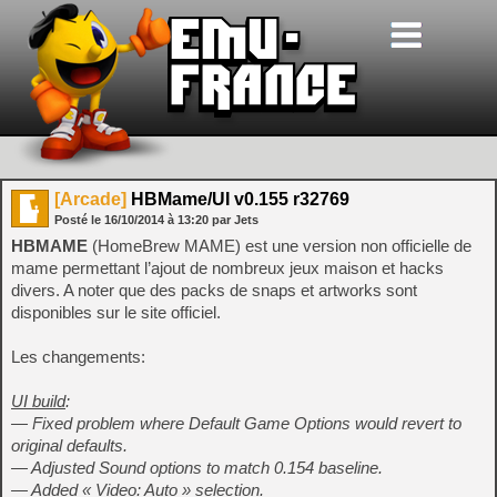
[Arcade]
HBMame/UI v0.155 r32769
Posté le
16/10/2014
à
13:20
par Jets
HBMAME
(HomeBrew MAME) est une version non officielle de
mame permettant l’ajout de nombreux jeux maison et hacks
divers. A noter que des packs de snaps et artworks sont
disponibles sur le site officiel.
Les changements:
UI build
:
— Fixed problem where Default Game Options would revert to
original defaults.
— Adjusted Sound options to match 0.154 baseline.
— Added « Video: Auto » selection.