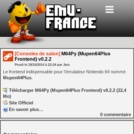
[Consoles de salon]
M64Py (Mupen64Plus
Frontend) v0.2.2
Posté le
19/10/2014
à
22:24
par Jets
Le frontend indispensable pour l’émulateur Nintendo 64 nommé
Mupen64Plus
.
Télécharger M64Py (Mupen64Plus Frontend) v0.2.2 (22,4
Mo)
Site Officiel
En savoir plus…
0
commentaire