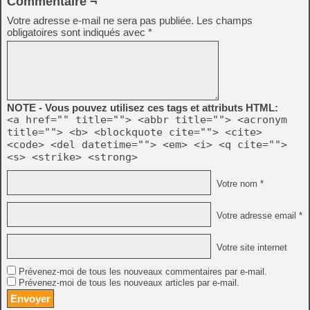
Commentaire ¬
Votre adresse e-mail ne sera pas publiée.
Les champs
obligatoires sont indiqués avec
*
NOTE - Vous pouvez utilisez ces tags et attributs HTML:
<a href="" title=""> <abbr title=""> <acronym
title=""> <b> <blockquote cite=""> <cite>
<code> <del datetime=""> <em> <i> <q cite="">
<s> <strike> <strong>
Votre nom *
Votre adresse email *
Votre site internet
Prévenez-moi de tous les nouveaux commentaires par e-mail.
Prévenez-moi de tous les nouveaux articles par e-mail.