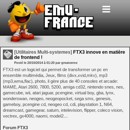
[Utilitaires Multi-systemes]
FTX3 innove en matière
de frontend !
Posté le
20/10/2014
à
01:20
par greatxerox
FTX3 est un logiciel qui permet de transformer un pc en
ensemble multimédia, Jeux, films (divx,xvid,mkv), mp3
(mp3,wma,flac), photo, il gère plus de 40 consoles et arcade:
MAME, Atari 2600, 7800, 5200, amiga cd32, nintendo snes, nes,
gamecube, wii, atari jaguar, pcengine, virtual boy, gba, lynx,
wonderswan, neogeo, neogeopocket, sega sms, genesis,
gameboy, pcengine cd, neogeo cd, cdi, playstation 1, N64,
dreamcast, gamegear, saturn, intelevision, flipper, coleco vision,
vectrex, gx4000, naomi, model2…
Forum FTX3