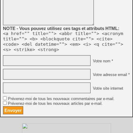
NOTE - Vous pouvez utilisez ces tags et attributs HTML:
<a href="" title=""> <abbr title=""> <acronym
title=""> <b> <blockquote cite=""> <cite>
<code> <del datetime=""> <em> <i> <q cite="">
<s> <strike> <strong>
Votre nom *
Votre adresse email *
Votre site internet
Prévenez-moi de tous les nouveaux commentaires par e-mail.
Prévenez-moi de tous les nouveaux articles par e-mail.