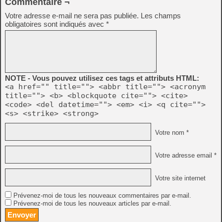
Commentaire ¬
Votre adresse e-mail ne sera pas publiée.
Les champs
obligatoires sont indiqués avec
*
NOTE - Vous pouvez utilisez ces tags et attributs HTML:
<a href="" title=""> <abbr title=""> <acronym
title=""> <b> <blockquote cite=""> <cite>
<code> <del datetime=""> <em> <i> <q cite="">
<s> <strike> <strong>
Votre nom *
Votre adresse email *
Votre site internet
Prévenez-moi de tous les nouveaux commentaires par e-mail.
Prévenez-moi de tous les nouveaux articles par e-mail.