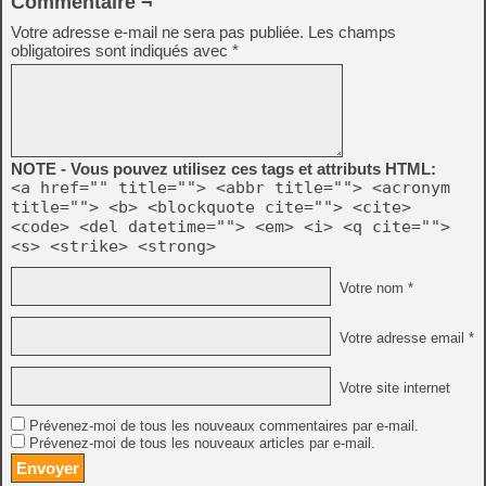
Commentaire ¬
Votre adresse e-mail ne sera pas publiée.
Les champs
obligatoires sont indiqués avec
*
NOTE - Vous pouvez utilisez ces tags et attributs HTML:
<a href="" title=""> <abbr title=""> <acronym
title=""> <b> <blockquote cite=""> <cite>
<code> <del datetime=""> <em> <i> <q cite="">
<s> <strike> <strong>
Votre nom *
Votre adresse email *
Votre site internet
Prévenez-moi de tous les nouveaux commentaires par e-mail.
Prévenez-moi de tous les nouveaux articles par e-mail.