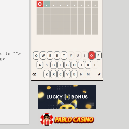
cite="">
g>