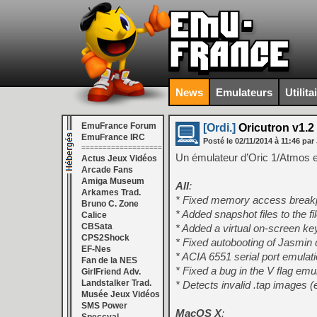
News
Emulateurs
Utilita
EmuFrance Forum
[Ordi.]
Oricutron v1.2
EmuFrance IRC
Posté le
02/11/2014
à
11:46
par 
===================
Un émulateur d’Oric 1/Atmos et 
Actus Jeux Vidéos
Arcade Fans
Amiga Museum
All
:
Arkames Trad.
* Fixed memory access breakpo
Bruno C. Zone
* Added snapshot files to the f
Calice
CBSata
* Added a virtual on-screen ke
CPS2Shock
* Fixed autobooting of Jasmin 
EF-Nes
* ACIA 6551 serial port emulat
Fan de la NES
* Fixed a bug in the V flag em
GirlFriend Adv.
Landstalker Trad.
* Detects invalid .tap images 
Musée Jeux Vidéos
SMS Power
MacOS X
: