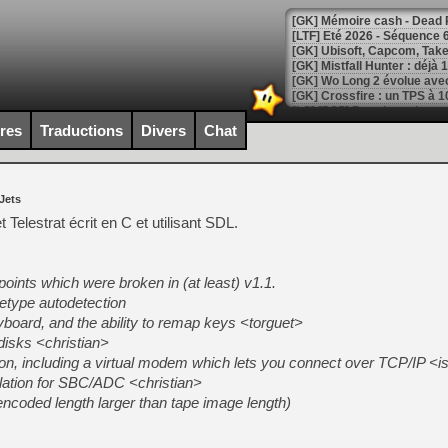
[LTF] Eté 2026 - Séquence 
[GK] Mistfall Hunter : déjà 
[GK] Wo Long 2 évolue avec
[GK] Crossfire : un TPS à 100
[LS] [PS5] Premiers signes 
ires
Traductions
Divers
Chat
Jets
[Mo5] DOOM arrive en cart
Telestrat écrit en C et utilisant SDL.
[GK] Bethesda fête les 30 
[GK] Roblox : l'action en B
ints which were broken in (at least) v1.1.
[GK] Agenda - GeForce NOW
iletype autodetection
yboard, and the ability to remap keys <torguet>
[GK] Devolver Digital en a 
disks <christian>
[LS] [PS5] ps5-y2jb-autolo
ion, including a virtual modem which lets you connect over TCP/IP <i
ulation for SBC/ADC <christian>
[GK] Pourquoi Marvel Tokon 
[GK] Test : Restory : Chill
(encoded length larger than tape image length)
[GK] GTA 6 : Rockstar Games
[GK] Hot Wheels Infinite Rus
[GK] Mémoire cash - Secret 