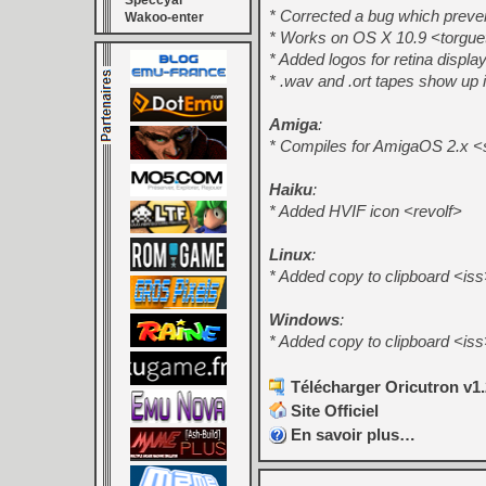
Speccyal
* Corrected a bug which preve
Wakoo-enter
* Works on OS X 10.9 <torgue
* Added logos for retina displa
* .wav and .ort tapes show up i
Amiga
:
* Compiles for AmigaOS 2.x <
Haiku
:
* Added HVIF icon <revolf>
Linux
:
* Added copy to clipboard <is
Windows
:
* Added copy to clipboard <is
Télécharger Oricutron v1.
Site Officiel
En savoir plus…