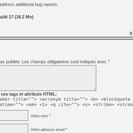
[GK] Beast of Reincarnation
address additional bug reports.
[GK] Ubisoft : fin de parti
[GK] Mémoire cash - Metroid
[GK] Dan Houser (GTA) défe
uild 17 (16.2 Mo)
[GK] Comment EA Sports FC
[GK] Crimson Moon : un Dark
[GK] Isle of Reveries : le j
0
[GK] Moonlighter 2 : The En
[GK] Capcom relance Monste
[Mo5] Deux inédits du Virtu
as publiée.
Les champs obligatoires sont indiqués avec
*
[GK] Le beat'em up The Walk
[GK] Endless Legend 2 : enf
[LS] [PS5] Premiers signes 
ces tags et attributs HTML:
abbr title=""> <acronym title=""> <b> <blockquote 
etime=""> <em> <i> <q cite=""> <s> <strike> <stron
Votre nom *
Votre adresse email *