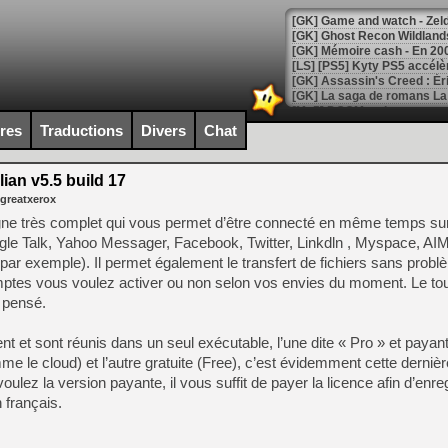
[Mo5] DOOM arrive en cart
[GK] Bethesda fête les 30 
ires
Traductions
Divers
Chat
[GK] Roblox : l'action en B
llian v5.5 build 17
[GK] Agenda - GeForce NOW
 greatxerox
[GK] Devolver Digital en a 
ligne très complet qui vous permet d’être connecté en même temps su
le Talk, Yahoo Messager, Facebook, Twitter, Linkdln , Myspace, A
[LS] [PS5] ps5-y2jb-autolo
 par exemple). Il permet également le transfert de fichiers sans probl
[GK] Pourquoi Marvel Tokon 
ptes vous voulez activer ou non selon vos envies du moment. Le tou
[GK] Test : Restory : Chill
 pensé.
[GK] GTA 6 : Rockstar Games
[GK] Hot Wheels Infinite Rus
[GK] Mémoire cash - Secret 
ent et sont réunis dans un seul exécutable, l’une dite « Pro » et payant
[GK] Résultats Nintendo : 
me le cloud) et l’autre gratuite (Free), c’est évidemment cette derniè
lez la version payante, il vous suffit de payer la licence afin d’enreg
[GK] Déjà des dégraissage
n français.
[Mo5] Brickboy cherche à r
[GK] Minecraft et ses « Gra