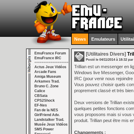
News
Emulateurs
Utilita
EmuFrance Forum
[Utilitaires Divers]
Tri
EmuFrance IRC
Posté le
04/11/2014
à
18:32
par
===================
Trillian est un messenger en 
Actus Jeux Vidéos
Arcade Fans
Windows live Messenger, Goog
Amiga Museum
IRC (pour venir nous rejoindre
Arkames Trad.
Vous pouvez choisir quels com
Bruno C. Zone
proprement classé et très bien
Calice
CBSata
CPS2Shock
Deux versions de Trillian exist
EF-Nes
quelques petites fonctions com
Fan de la NES
vous proposons mais si vous vou
GirlFriend Adv.
Landstalker Trad.
produit. Trillian peut être mis e
Musée Jeux Vidéos
SMS Power
Changements
: