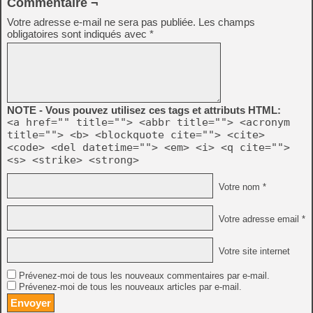
Commentaire ¬
Votre adresse e-mail ne sera pas publiée.
Les champs
obligatoires sont indiqués avec
*
NOTE - Vous pouvez utilisez ces tags et attributs HTML:
<a href="" title=""> <abbr title=""> <acronym
title=""> <b> <blockquote cite=""> <cite>
<code> <del datetime=""> <em> <i> <q cite="">
<s> <strike> <strong>
Votre nom *
Votre adresse email *
Votre site internet
Prévenez-moi de tous les nouveaux commentaires par e-mail.
Prévenez-moi de tous les nouveaux articles par e-mail.