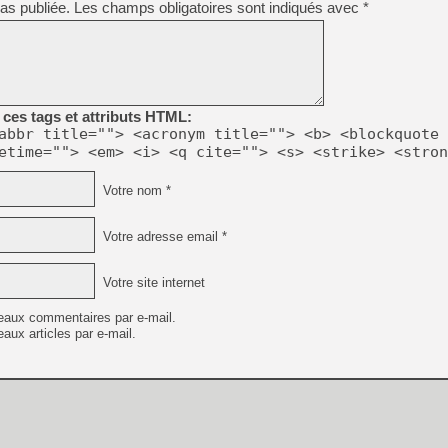
as publiée.
Les champs obligatoires sont indiqués avec
*
[Mo5] DOOM arrive en cart
[GK] Bethesda fête les 30 
ces tags et attributs HTML:
[GK] Roblox : l'action en B
abbr title=""> <acronym title=""> <b> <blockquote 
etime=""> <em> <i> <q cite=""> <s> <strike> <stron
[GK] Agenda - GeForce NOW
Votre nom *
[GK] Devolver Digital en a 
[LS] [PS5] ps5-y2jb-autolo
Votre adresse email *
[GK] Pourquoi Marvel Tokon 
[GK] Test : Restory : Chill
Votre site internet
[GK] GTA 6 : Rockstar Games
[GK] Un mod transforme Fall
eaux commentaires par e-mail.
aux articles par e-mail.