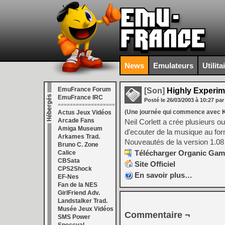
News
Emulateurs
Utilita
EmuFrance Forum
[Son]
Highly Experime
EmuFrance IRC
Posté le
26/03/2003
à
10:27
par
===================
(Une journée qui commence avec
Actus Jeux Vidéos
Arcade Fans
Neil Corlett a crée plusieurs o
Amiga Museum
d’ecouter de la musique au for
Arkames Trad.
Nouveautés de la version 1.08 
Bruno C. Zone
Télécharger Organic Gam
Calice
CBSata
Site Officiel
CPS2Shock
En savoir plus…
EF-Nes
Fan de la NES
GirlFriend Adv.
Landstalker Trad.
Musée Jeux Vidéos
Commentaire ¬
SMS Power