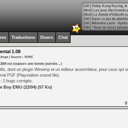
[GK] Diddy Kong Racing, le 
[Mo5] Les jeux électroméca
[Mo5] Le Zombi d’Ubisoft s
[GK] Dans ce jeu de platefo
[GK] Mémoire cash - Après 
[GK] "Vous ne serez jamais
[Mo5] Changeable Guardian 
[GK] Des bugs de Super Mar
ires
Traductions
Divers
Chat
[LS] [Switch] NSP Auto Inst
ntal 1.08
 Ange
| Source :
VORC
KBM
est toujours une bonne journée…)
[GK] La saga horrifique Am
utils, dont un plugin Winamp et un éditeur assembleur, pour ceux qui o
mat PSF (Playstation sound file).
: 2 bugs corrigés.
e Boy EMU (22/04) (57 Ko)
[GK] Le portage de Super M
[Mo5] Le jeu de course fut
[GK] Guillermo del Toro ado
0
[LTF] Eté 2026 - Séquence 
[GK] Mistfall Hunter : déjà 
[GK] Wo Long 2 évolue avec
[GK] Crossfire : un TPS à 100
[LS] [PS5] Premiers signes 