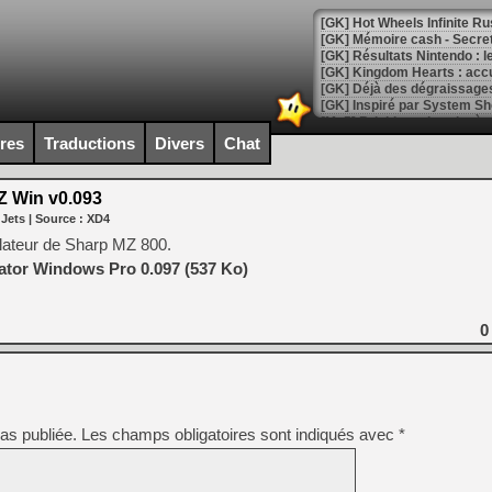
[GK] Hot Wheels Infinite Rus
[GK] Mémoire cash - Secret 
[GK] Résultats Nintendo : 
[GK] Déjà des dégraissage
[Mo5] Brickboy cherche à r
[GK] Minecraft et ses « Gra
ires
Traductions
Divers
Chat
[GK] Beast of Reincarnation
[GK] Ubisoft : fin de parti
 Win v0.093
[GK] Mémoire cash - Metroid
 Jets
| Source :
XD4
[GK] Dan Houser (GTA) défe
[GK] Comment EA Sports FC
lateur de Sharp MZ 800.
[GK] Crimson Moon : un Dark
ator Windows Pro 0.097 (537 Ko)
[GK] Isle of Reveries : le j
[GK] Moonlighter 2 : The En
[GK] Capcom relance Monste
0
[Mo5] Deux inédits du Virtu
[GK] Le beat'em up The Walk
as publiée.
Les champs obligatoires sont indiqués avec
*
[GK] Endless Legend 2 : enf