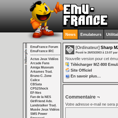
News
Emulateurs
Utilita
EmuFrance Forum
[Ordinateur]
Sharp MZ
EmuFrance IRC
Posté le
26/03/2003
à
13:07
par
===================
Nouvelle version pour cet ému
Actus Jeux Vidéos
Arcade Fans
Télécharger MZ-800 Emul
Amiga Museum
Site Officiel
Arkames Trad.
En savoir plus…
Bruno C. Zone
Calice
CBSata
CPS2Shock
EF-Nes
Commentaire ¬
Fan de la NES
GirlFriend Adv.
Votre adresse e-mail ne sera p
Landstalker Trad.
Musée Jeux Vidéos
SMS Power