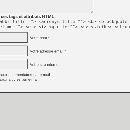
[LS] [PS5] Le WebKit Userl
ces tags et attributs HTML:
[GK] Oubliez Crazy Taxi, S
abbr title=""> <acronym title=""> <b> <blockquote 
etime=""> <em> <i> <q cite=""> <s> <strike> <stron
[LS] [Switch] NSZ 5.0.0 es
Votre nom *
[GK] No More Room in Hell 2
[GK] Un chatbot Atelier Ryz
Votre adresse email *
[GK] Mémoire cash - Splatte
[GK] Nvidia : le prix des 
[GK] Suikoden Star Leap : 
Votre site internet
[Mo5] La mini borne d’arc
eaux commentaires par e-mail.
[GK] Atari renoue avec les 
aux articles par e-mail.
[GK] Le studio de FIFA Worl
[GK] La PlayStation 1 en L
[GK] GTA 6 : Rockstar Games