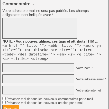
Commentaire ¬
Votre adresse e-mail ne sera pas publiée.
Les champs
obligatoires sont indiqués avec
*
NOTE - Vous pouvez utilisez ces tags et attributs HTML:
<a href="" title=""> <abbr title=""> <acronym
title=""> <b> <blockquote cite=""> <cite>
<code> <del datetime=""> <em> <i> <q cite="">
<s> <strike> <strong>
Votre nom *
Votre adresse email *
Votre site internet
Prévenez-moi de tous les nouveaux commentaires par e-mail.
Prévenez-moi de tous les nouveaux articles par e-mail.