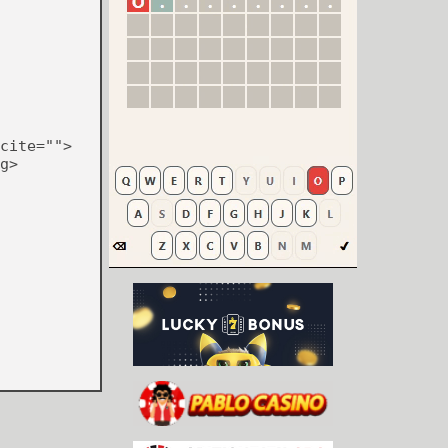
cite="">
g>