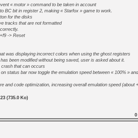
revent « motor » command to be taken in account
[Mo5] Deux inédits du Virtu
to BC bit in register 2, making « Starfox » game to work.
[GK] Le beat'em up The Walk
ton for the disks
[GK] Endless Legend 2 : enf
e tracks that are not formatted
correctly.
+f9 -> Reset
[LS] [PS5] Le WebKit Userl
that was displaying incorrect colors when using the ghost registers
[GK] Oubliez Crazy Taxi, S
sk has been modified without being saved, user is asked about it.
e crash that can occurs
[LS] [Switch] NSZ 5.0.0 es
ed on status bar now toggle the emulation speed between « 100% » an
[GK] No More Room in Hell 2
ure and code optimization, increasing overall emulation speed (about
[GK] Agenda - GeForce NOW
23 (735.0 Ko)
0