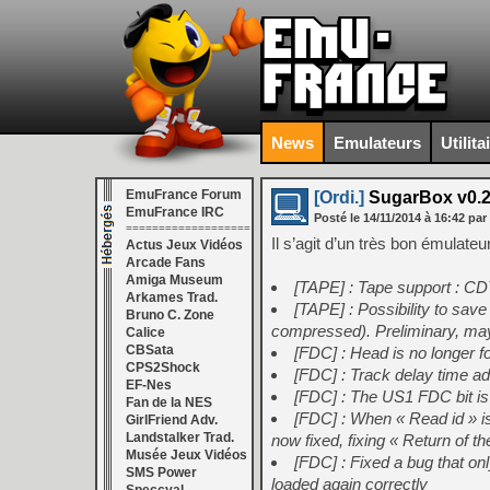
News
Emulateurs
Utilita
EmuFrance Forum
[Ordi.]
SugarBox v0.
EmuFrance IRC
Posté le
14/11/2014
à
16:42
par
===================
Il s’agit d’un très bon émula
Actus Jeux Vidéos
Arcade Fans
Amiga Museum
[TAPE] : Tape support : C
Arkames Trad.
[TAPE] : Possibility to sa
Bruno C. Zone
compressed). Preliminary, may
Calice
CBSata
[FDC] : Head is no longer fo
CPS2Shock
[FDC] : Track delay time a
EF-Nes
[FDC] : The US1 FDC bit is 
Fan de la NES
[FDC] : When « Read id » is 
GirlFriend Adv.
Landstalker Trad.
now fixed, fixing « Return of the
Musée Jeux Vidéos
[FDC] : Fixed a bug that onl
SMS Power
loaded again correctly