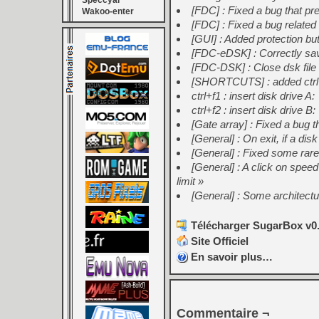
Speccyal
[FDC] : Fixed a bug that p
Wakoo-enter
[FDC] : Fixed a bug related 
[GUI] : Added protection but
[FDC-eDSK] : Correctly sav
[FDC-DSK] : Close dsk file 
[SHORTCUTS] : added ctrl
ctrl+f1 : insert disk drive A:
ctrl+f2 : insert disk drive B:
[Gate array] : Fixed a bug 
[General] : On exit, if a di
[General] : Fixed some rar
[General] : A click on spe
limit »
[General] : Some architect
Télécharger SugarBox v0.
Site Officiel
En savoir plus…
Commentaire ¬