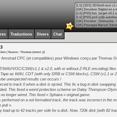
[GK] Devolver Digital en a 
[LS] [PS5] ps5-y2jb-autolo
[GK] Pourquoi Marvel Tokon 
[GK] Test : Restory : Chill
[GK] GTA 6 : Rockstar Games
ires
Traductions
Divers
Chat
[GK] Hot Wheels Infinite Rus
[GK] Mémoire cash - Secret 
[GK] Résultats Nintendo : 
23
 Jets
| Source :
Thomas (merci ;))
[GK] Déjà des dégraissage
teur Amstrad CPC (et compatibles) pour Windows conçu par Thomas Gu
[Mo5] Brickboy cherche à r
[GK] Minecraft et ses « Gra
DT/WAV/VOC/CSW(v1.1 & v2.0, with or without Z-RLE encoding) files
[GK] Beast of Reincarnation
ve Tape as WAV, CDT (with only DRB or CSW blocks), CSW (v1.1 or 2
[GK] Ubisoft : fin de parti
be unexpected results can occurs !
[GK] Mémoire cash - Metroid
rced to track 0 when a disk is ejcted. This fix a bug in disk swapping
[GK] Dan Houser (GTA) défe
[GK] Comment EA Sports FC
dded. This fixed a weird protection scheme on Daley Thompson Olym
[GK] Crimson Moon : un Dark
no longer wired. This fixed « Sphaira » original game.
[GK] Isle of Reveries : le j
performed on a not formatted track, the track was incorrect in the res
[GK] Moonlighter 2 : The En
[GK] Capcom relance Monste
 jedi ».
y load up to 42 tracks per side for a disk. Now, 720k disk (with 82 tr