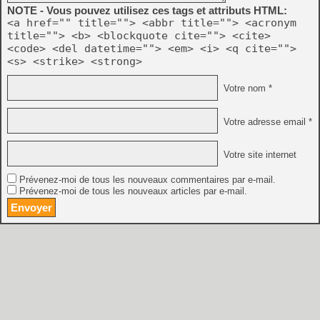
NOTE - Vous pouvez utilisez ces tags et attributs HTML:
<a href="" title=""> <abbr title=""> <acronym
title=""> <b> <blockquote cite=""> <cite>
<code> <del datetime=""> <em> <i> <q cite="">
<s> <strike> <strong>
Votre nom *
Votre adresse email *
Votre site internet
Prévenez-moi de tous les nouveaux commentaires par e-mail.
Prévenez-moi de tous les nouveaux articles par e-mail.