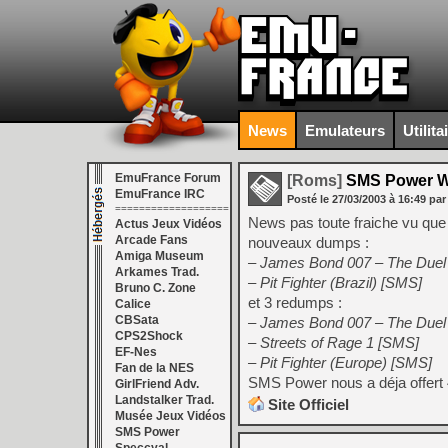
News
Emulateurs
Utilita
EmuFrance Forum
[Roms]
SMS Power W
EmuFrance IRC
Posté le
27/03/2003
à
16:49
par
===================
News pas toute fraiche vu que
Actus Jeux Vidéos
Arcade Fans
nouveaux dumps :
Amiga Museum
– James Bond 007 – The Duel
Arkames Trad.
– Pit Fighter (Brazil) [SMS]
Bruno C. Zone
et 3 redumps :
Calice
CBSata
– James Bond 007 – The Duel 
CPS2Shock
– Streets of Rage 1 [SMS]
EF-Nes
– Pit Fighter (Europe) [SMS]
Fan de la NES
SMS Power nous a déja offert 
GirlFriend Adv.
Landstalker Trad.
Site Officiel
Musée Jeux Vidéos
SMS Power