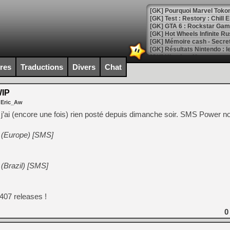
[GK] Pourquoi Marvel Tokon 
[GK] Test : Restory : Chill
[GK] GTA 6 : Rockstar Games
[GK] Hot Wheels Infinite Rus
[GK] Mémoire cash - Secret 
[GK] Résultats Nintendo : 
[GK] Déjà des dégraissage
ires
Traductions
Divers
Chat
[Mo5] Brickboy cherche à r
[GK] Minecraft et ses « Gra
IP
 Eric_Aw
[GK] Beast of Reincarnation
[GK] Ubisoft : fin de parti
 j’ai (encore une fois) rien posté depuis dimanche soir. SMS Power 
[GK] Mémoire cash - Metroid
[GK] Dan Houser (GTA) défe
 (Europe) [SMS]
[GK] Comment EA Sports FC
[GK] Crimson Moon : un Dark
[GK] Isle of Reveries : le j
[GK] Moonlighter 2 : The En
(Brazil) [SMS]
[GK] Capcom relance Monste
407 releases !
[Mo5] Deux inédits du Virtu
[GK] Le beat'em up The Walk
0
[GK] Endless Legend 2 : enf