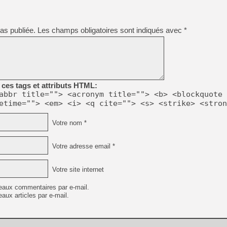
[LS] [PS5] Le WebKit Userl
as publiée.
Les champs obligatoires sont indiqués avec
*
[GK] Oubliez Crazy Taxi, S
[LS] [Switch] NSZ 5.0.0 es
ces tags et attributs HTML:
abbr title=""> <acronym title=""> <b> <blockquote 
[GK] No More Room in Hell 2
etime=""> <em> <i> <q cite=""> <s> <strike> <stron
[GK] Un chatbot Atelier Ryz
[GK] Mémoire cash - Splatte
Votre nom *
[GK] Nvidia : le prix des 
[GK] Suikoden Star Leap : 
Votre adresse email *
[Mo5] La mini borne d’arc
Votre site internet
eaux commentaires par e-mail.
aux articles par e-mail.