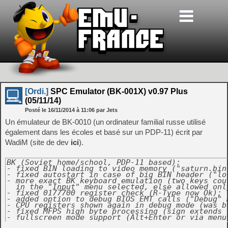
[Ordi.]
SPC Emulator (BK-001X) v0.97 Plus
(05/11/14)
Posté le
16/11/2014
à
11:06
par Jets
Un émulateur de BK-0010 (un ordinateur familial russe utilisé
également dans les écoles et basé sur un PDP-11) écrit par
WadiM (site de dev
ici
).
BK (Soviet home/school, PDP-11 based):

- fixed BIN loading to video memory ("saturn.bin"
- fixed autostart in case of big BIN header ("lot
- more exact BK keyboard emulation (two keys cou
  in the "Input" menu selected, else allowed only
- fixed 0177700 register check (R-Type now Ok);

- added option to debug BIOS EMT calls ("Debug" m
- CPU registers shown again in debug mode (was bu
- fixed MFPS high byte processing (sign extends 
- fullscreen mode support (Alt+Enter or via menu