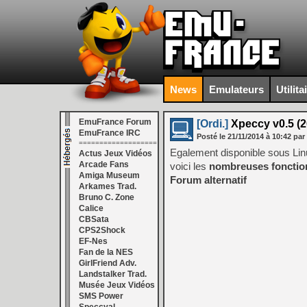
News
Emulateurs
Utilita
EmuFrance Forum
[Ordi.]
Xpeccy v0.5 (2
EmuFrance IRC
Posté le
21/11/2014
à
10:42
par
===================
Egalement disponible sous Lin
Actus Jeux Vidéos
Arcade Fans
voici les
nombreuses fonction
Amiga Museum
Forum alternatif
Arkames Trad.
Bruno C. Zone
Calice
CBSata
CPS2Shock
EF-Nes
Fan de la NES
GirlFriend Adv.
Landstalker Trad.
Musée Jeux Vidéos
SMS Power