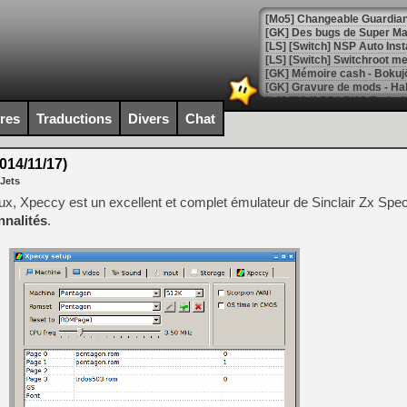
[Mo5] Changeable Guardian 
[GK] Des bugs de Super Mar
[LS] [Switch] NSP Auto Inst
ires
Traductions
Divers
Chat
[GK] La saga horrifique Am
014/11/17)
 Jets
[GK] Le portage de Super M
ux, Xpeccy est un excellent et complet émulateur de Sinclair Zx Spe
[Mo5] Le jeu de course fut
nalités
.
[GK] Guillermo del Toro ado
[LTF] Eté 2026 - Séquence 
[GK] Mistfall Hunter : déjà 
[GK] Wo Long 2 évolue avec
[GK] Crossfire : un TPS à 100
[LS] [PS5] Premiers signes 