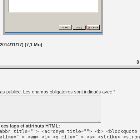
[Mo5] DOOM arrive en cart
[GK] Bethesda fête les 30 
[GK] Roblox : l'action en B
[GK] Agenda - GeForce NOW
[GK] Devolver Digital en a 
2014/11/17) (7,1 Mo)
[LS] [PS5] ps5-y2jb-autolo
[GK] Pourquoi Marvel Tokon 
[GK] Test : Restory : Chill
0
[GK] GTA 6 : Rockstar Games
[GK] Hot Wheels Infinite Rus
[GK] Mémoire cash - Secret 
[GK] Résultats Nintendo : 
[GK] Déjà des dégraissage
as publiée.
Les champs obligatoires sont indiqués avec
*
[GK] "Vous ne serez jamais
ces tags et attributs HTML:
abbr title=""> <acronym title=""> <b> <blockquote 
etime=""> <em> <i> <q cite=""> <s> <strike> <stron