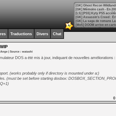
[Mo5] DOOM arrive en cart
[GK] Bethesda fête les 30 
[GK] Roblox : l'action en B
ires
Traductions
Divers
Chat
[GK] Agenda - GeForce NOW
WIP
 Ange
| Source :
watashi
[GK] Devolver Digital en a 
ulateur DOS a été mis à jour, indiquant de nouvelles améliorations :
[LS] [PS5] ps5-y2jb-autolo
[GK] Pourquoi Marvel Tokon 
[GK] Test : Restory : Chill
upport. (works probably only if directory is mounted under a:)
[GK] GTA 6 : Rockstar Games
iables. (must be set before starting dosbox: DOSBOX_SECTION_P
[GK] Hot Wheels Infinite Rus
Q=1)
[GK] Mémoire cash - Secret 
[GK] Résultats Nintendo : 
[GK] Déjà des dégraissage
0
[Mo5] Brickboy cherche à r
[GK] Minecraft et ses « Gra
[GK] Beast of Reincarnation