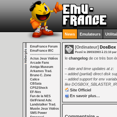
News
Emulateurs
Utilita
EmuFrance Forum
[Ordinateur]
DosBox 
EmuFrance IRC
Posté le
28/03/2003
à
21:10
par
===================
le
changelog
de ce très bon ém
Actus Jeux Vidéos
Arcade Fans
Amiga Museum
– date and time updates at z:
Arkames Trad.
– added (partial) direct disk s
Bruno C. Zone
– added support for env var
Calice
CBSata
like DOSBOX_SBLASTER_IR
CPS2Shock
Site Officiel
EF-Nes
En savoir plus…
Fan de la NES
GirlFriend Adv.
Landstalker Trad.
Musée Jeux Vidéos
SMS Power
Commentaire ¬