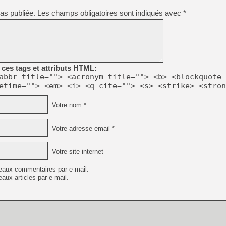
[GK] Ubisoft : fin de parti
[GK] Mémoire cash - Metroid
as publiée.
Les champs obligatoires sont indiqués avec
*
[GK] Dan Houser (GTA) défe
[GK] Comment EA Sports FC
[GK] Crimson Moon : un Dark
[GK] Isle of Reveries : le j
[GK] Moonlighter 2 : The En
[GK] Capcom relance Monste
ces tags et attributs HTML:
abbr title=""> <acronym title=""> <b> <blockquote 
etime=""> <em> <i> <q cite=""> <s> <strike> <stron
[Mo5] Deux inédits du Virtu
[GK] Le beat'em up The Walk
Votre nom *
[GK] Endless Legend 2 : enf
Votre adresse email *
[LS] [PS5] Le WebKit Userl
Votre site internet
eaux commentaires par e-mail.
aux articles par e-mail.