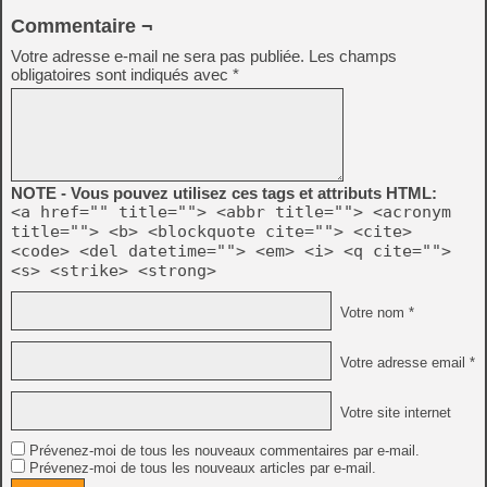
Commentaire ¬
Votre adresse e-mail ne sera pas publiée.
Les champs
obligatoires sont indiqués avec
*
NOTE - Vous pouvez utilisez ces tags et attributs HTML:
<a href="" title=""> <abbr title=""> <acronym
title=""> <b> <blockquote cite=""> <cite>
<code> <del datetime=""> <em> <i> <q cite="">
<s> <strike> <strong>
Votre nom *
Votre adresse email *
Votre site internet
Prévenez-moi de tous les nouveaux commentaires par e-mail.
Prévenez-moi de tous les nouveaux articles par e-mail.