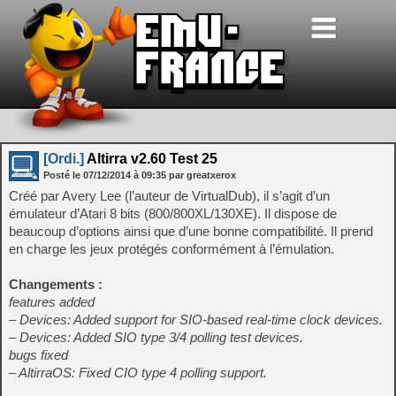
[Ordi.]
Altirra v2.60 Test 25
Posté le
07/12/2014
à
09:35
par greatxerox
Créé par Avery Lee (l’auteur de VirtualDub), il s’agit d’un
émulateur d’Atari 8 bits (800/800XL/130XE). Il dispose de
beaucoup d’options ainsi que d’une bonne compatibilité. Il prend
en charge les jeux protégés conformément à l’émulation.
Changements :
features added
– Devices: Added support for SIO-based real-time clock devices.
– Devices: Added SIO type 3/4 polling test devices.
bugs fixed
– AltirraOS: Fixed CIO type 4 polling support.